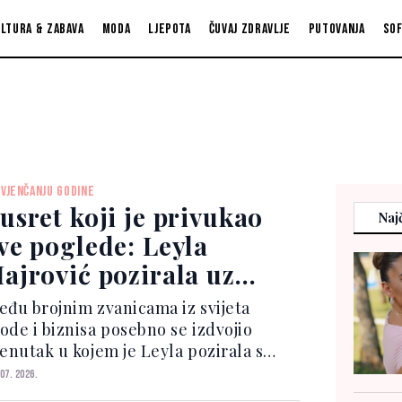
ltura & zabava
Moda
Ljepota
Čuvaj zdravlje
Putovanja
So
 VJENČANJU GODINE
usret koji je privukao
Najč
ve poglede: Leyla
ajrović pozirala uz
aomi Campbell
eđu brojnim zvanicama iz svijeta
ode i biznisa posebno se izdvojio
renutak u kojem je Leyla pozirala s
ednom od najpoznatijih manekenki
 07. 2026.
vih vremena, Naomi Campbell. Njihov