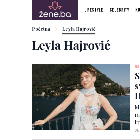
Lifestyle
Celebrity
Ku
Početna
Leyla Hajrović
Leyla Hajrović
NA
S
s
H
N
M
m
t
j
08.
s