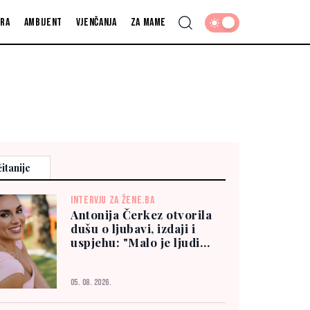
fra
Ambijent
Vjenčanja
Za mame
itanije
INTERVJU ZA ŽENE.BA
Antonija Čerkez otvorila
dušu o ljubavi, izdaji i
uspjehu: "Malo je ljudi
kojima možete vjerovati"
05. 08. 2026.