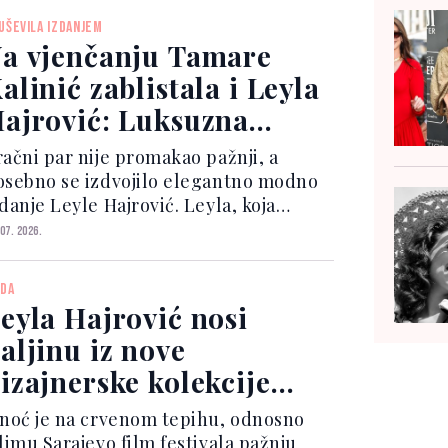
ajednički susret brzo je privukao
UŠEVILA IZDANJEM
žnju pratitelja, a fotogra...
a vjenčanju Tamare
alinić zablistala i Leyla
ajrović: Luksuzna
orba ukrala pažnju
račni par nije promakao pažnji, a
osebno se izdvojilo elegantno modno
danje Leyle Hajrović. Leyla, koja
odinama njeguje prijateljski odnos s
 07. 2026.
amarom, na društvenim mrežama
dijelila je nekoliko trenutaka s
DA
oslave, uključujući fotog...
eyla Hajrović nosi
aljinu iz nove
izajnerske kolekcije
&M-a prije ostalih
inoć je na crvenom tepihu, odnosno
limu Sarajevo film festivala pažnju