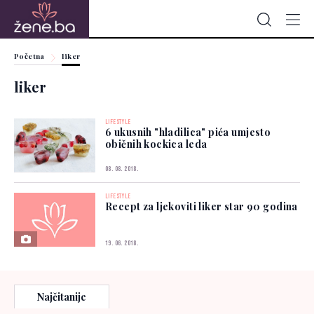
Početna
liker
liker
LIFESTYLE
6 ukusnih "hladilica" pića umjesto
običnih kockica leda
08. 08. 2018.
LIFESTYLE
Recept za ljekoviti liker star 90 godina
19. 06. 2018.
Najčitanije