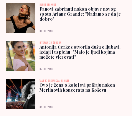
BURNE REAKCIJE
Fanovi zabrinuti nakon objave novog
spota Ariane Grande: "Nadamo se da je
dobro"
03. 08. 2026.
INTERVJU ZA ŽENE.BA
Antonija Čerkez otvorila dušu o ljubavi,
izdaji i uspjehu: "Malo je ljudi kojima
možete vjerovati"
05. 08. 2026.
TALENT, ELEGANCIJA, OSMIJEH
Ovo je žena o kojoj svi pričaju nakon
Merlinovih koncerata na Koševu
02. 08. 2026.