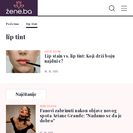
Početna
lip tint
lip tint
VJEĆITA DILEMA
Lip stain vs. lip tint: Koji drži boju
najduže?
05. 02. 2025.
Najčitanije
BURNE REAKCIJE
Fanovi zabrinuti nakon objave novog
spota Ariane Grande: "Nadamo se da je
dobro"