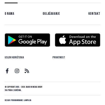
O nama
Oglašavanje
Kontakt
Uslovi korištenja
Privatnost
© Copyright 2005. - 2026. Radio M Media Group.
Sva prava zadržana.
Dizajn i programiranje:
Lampa.ba