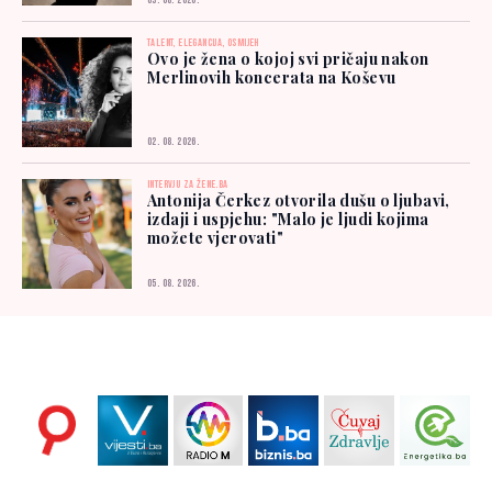
03. 08. 2026.
TALENT, ELEGANCIJA, OSMIJEH
Ovo je žena o kojoj svi pričaju nakon
Merlinovih koncerata na Koševu
02. 08. 2026.
INTERVJU ZA ŽENE.BA
Antonija Čerkez otvorila dušu o ljubavi,
izdaji i uspjehu: "Malo je ljudi kojima
možete vjerovati"
05. 08. 2026.