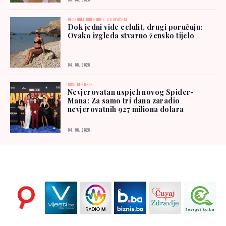
05. 08. 2026.
GEORGINA RODRIGUEZ U KUPAĆEM
Dok jedni vide celulit, drugi poručuju:
Ovako izgleda stvarno žensko tijelo
04. 08. 2026.
RUŠI REKORDE
Nevjerovatan uspjeh novog Spider-
Mana: Za samo tri dana zaradio
nevjerovatnih 927 miliona dolara
04. 08. 2026.