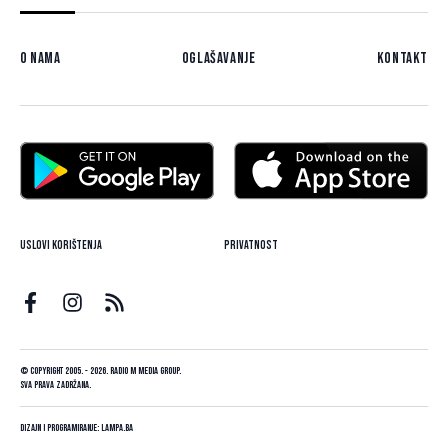
O nama
Oglašavanje
Kontakt
Uslovi korištenja
Privatnost
© Copyright 2005. - 2026. Radio M Media Group.
Sva prava zadržana.
Dizajn i programiranje:
Lampa.ba