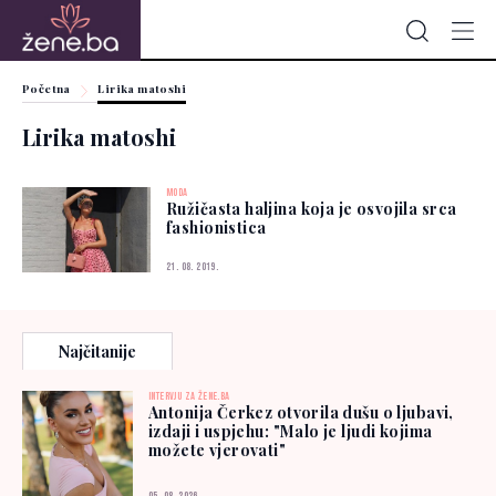
Početna
Lirika matoshi
Lirika matoshi
MODA
Ružičasta haljina koja je osvojila srca
fashionistica
21. 08. 2019.
Najčitanije
INTERVJU ZA ŽENE.BA
Antonija Čerkez otvorila dušu o ljubavi,
izdaji i uspjehu: "Malo je ljudi kojima
možete vjerovati"