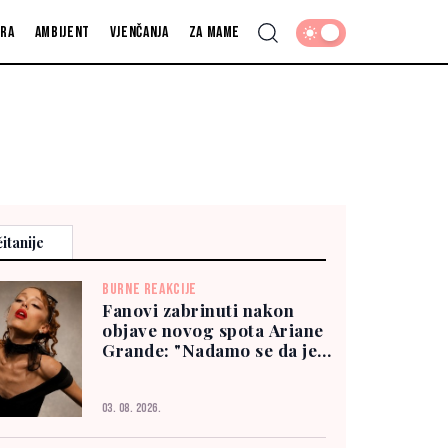
fra
Ambijent
Vjenčanja
Za mame
itanije
BURNE REAKCIJE
Fanovi zabrinuti nakon
objave novog spota Ariane
Grande: "Nadamo se da je
dobro"
03. 08. 2026.