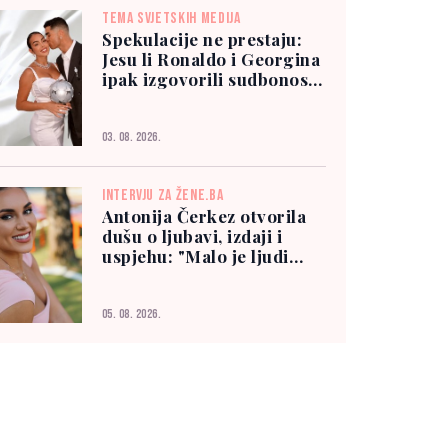
TEMA SVJETSKIH MEDIJA
Spekulacije ne prestaju:
Jesu li Ronaldo i Georgina
ipak izgovorili sudbonosno
"da"?
03. 08. 2026.
INTERVJU ZA ŽENE.BA
Antonija Čerkez otvorila
dušu o ljubavi, izdaji i
uspjehu: "Malo je ljudi
kojima možete vjerovati"
05. 08. 2026.