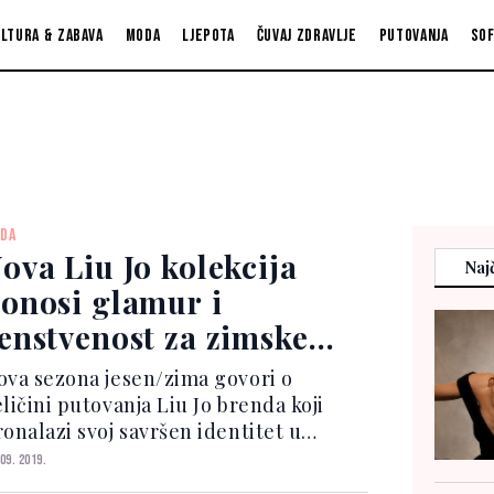
ltura & zabava
Moda
Ljepota
Čuvaj zdravlje
Putovanja
So
DA
ova Liu Jo kolekcija
Najč
onosi glamur i
enstvenost za zimske
ane
ova sezona jesen/zima govori o
ličini putovanja Liu Jo brenda koji
ronalazi svoj savršen identitet u
vjesnoj evoluciji. Ovo je priča o
 09. 2019.
Glamourizing oglašivačkom