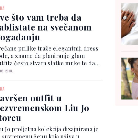
onceptu, odabranom prije godinu
DA
ana za nov početak vizije branda,
ve što vam treba da
ič...
ablistate na svečanom
ogađanju
večane prilike traže elegantniji dress
ode, a znamo da planiranje glam
utfita često stvara slatke muke te da
e za glamurozan izgled ipak potrebno
 06. 2018.
ožiti malo više truda. Kako biste na
oseban dan zablistali u punom sjaju,
DA
 vas smo pr...
avršen outfit u
ezvremenskom Liu Jo
toreu
u Jo proljetna kolekcija dizajnirana je
a suvremenu ženu koja uživa u