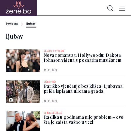
Početna
ljubav
ljubav
GLASINE POTVRĐENE
Nova romansa u Hollywoodu: Dakota
Johnson viđena s poznatim muzičarem
29. 01. 2026.
LIČNA PRIČA
Pariško vjenčanje bez klišea: Ljubavna
priča ispisana ulicama grada
26. 01. 2026.
GENERACIJSKI JAZ
Razlika u godinama nije problem – evo
šta je zaista važno u vezi