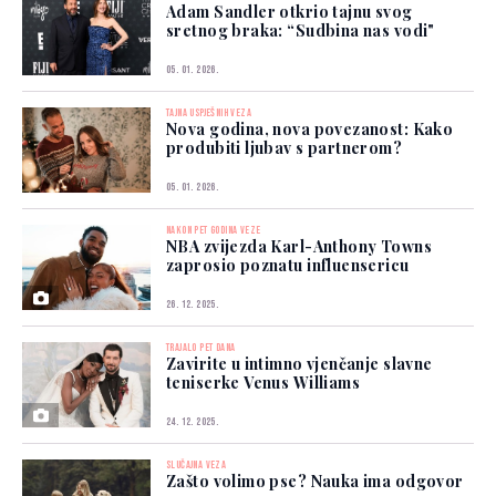
Adam Sandler otkrio tajnu svog
sretnog braka: “Sudbina nas vodi"
05. 01. 2026.
TAJNA USPJEŠNIH VEZA
Nova godina, nova povezanost: Kako
produbiti ljubav s partnerom?
05. 01. 2026.
NAKON PET GODINA VEZE
NBA zvijezda Karl-Anthony Towns
zaprosio poznatu influensericu
26. 12. 2025.
TRAJALO PET DANA
Zavirite u intimno vjenčanje slavne
teniserke Venus Williams
24. 12. 2025.
SLUČAJNA VEZA
Zašto volimo pse? Nauka ima odgovor