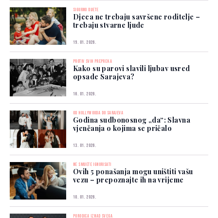
SIGURNO DIJETE
Djeca ne trebaju savršene roditelje –
trebaju stvarne ljude
19. 01. 2026.
PROTIV SVIH PREPREKA
Kako su parovi slavili ljubav usred
opsade Sarajeva?
16. 01. 2026.
OD HOLLYWOODA DO SARAJEVA
Godina sudbonosnog „da“: Slavna
vjenčanja o kojima se pričalo
13. 01. 2026.
NE SMIJETE IGNORISATI
Ovih 5 ponašanja mogu uništiti vašu
vezu – prepoznajte ih na vrijeme
10. 01. 2026.
PORODICA IZNAD SVEGA