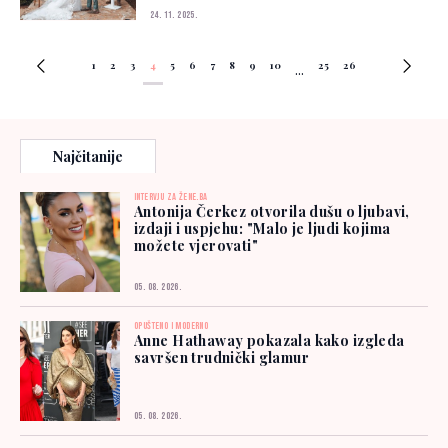
24. 11. 2025.
1
2
3
4
5
6
7
8
9
10
25
26
...
Najčitanije
INTERVJU ZA ŽENE.BA
Antonija Čerkez otvorila dušu o ljubavi,
izdaji i uspjehu: "Malo je ljudi kojima
možete vjerovati"
05. 08. 2026.
OPUŠTENO I MODERNO
Anne Hathaway pokazala kako izgleda
savršen trudnički glamur
05. 08. 2026.