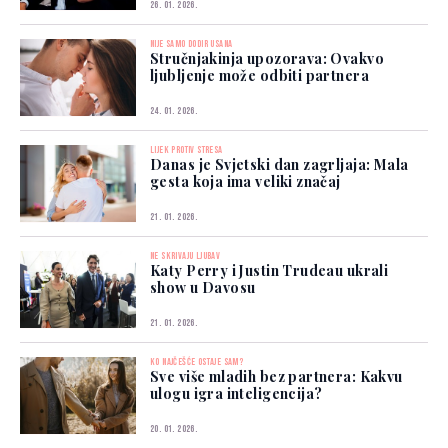
26. 01. 2026.
NIJE SAMO DODIR USANA
Stručnjakinja upozorava: Ovakvo
ljubljenje može odbiti partnera
24. 01. 2026.
LIJEK PROTIV STRESA
Danas je Svjetski dan zagrljaja: Mala
gesta koja ima veliki značaj
21. 01. 2026.
NE SKRIVAJU LJUBAV
Katy Perry i Justin Trudeau ukrali
show u Davosu
21. 01. 2026.
KO NAJČEŠĆE OSTAJE SAM?
Sve više mladih bez partnera: Kakvu
ulogu igra inteligencija?
20. 01. 2026.