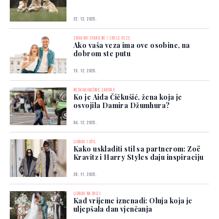
22. 12. 2025.
ZNAKOVI STABILNE I ZRELE VEZE
Ako vaša veza ima ove osobine, na
dobrom ste putu
15. 12. 2025.
NESVAKIDAŠNJE ZARUKE
Ko je Aida Čičkušić, žena koja je
osvojila Damira Džumhura?
04. 12. 2025.
LJUBAV I STIL
Kako uskladiti stil sa partnerom: Zoë
Kravitz i Harry Styles daju inspiraciju
28. 11. 2025.
LJUBAV NA IBIZI
Kad vrijeme iznenadi: Oluja koja je
uljepšala dan vjenčanja