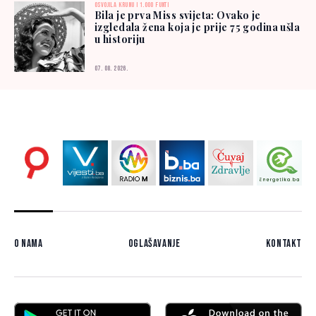
OSVOJILA KRUNU I 1.000 FUNTI
Bila je prva Miss svijeta: Ovako je
izgledala žena koja je prije 75 godina ušla
u historiju
07. 08. 2026.
O nama
Oglašavanje
Kontakt