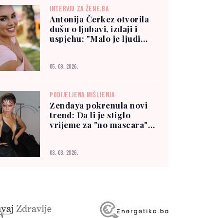
INTERVJU ZA ŽENE.BA
Antonija Čerkez otvorila
dušu o ljubavi, izdaji i
uspjehu: "Malo je ljudi
kojima možete vjerovati"
05. 08. 2026.
PODIJELJENA MIŠLJENJA
Zendaya pokrenula novi
trend: Da li je stiglo
vrijeme za "no mascara"
izgled?
03. 08. 2026.