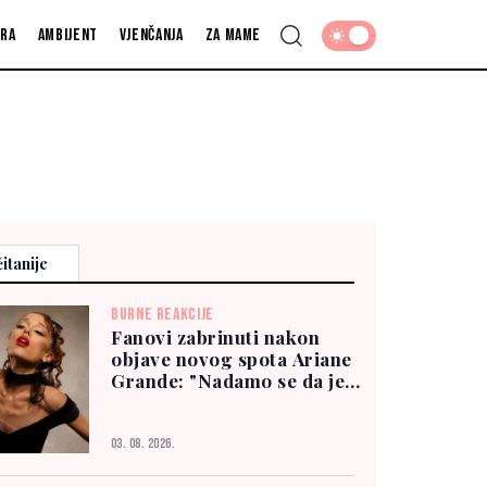
fra
Ambijent
Vjenčanja
Za mame
itanije
BURNE REAKCIJE
Fanovi zabrinuti nakon
objave novog spota Ariane
Grande: "Nadamo se da je
dobro"
03. 08. 2026.