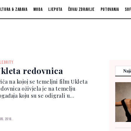
ltura & zabava
Moda
Ljepota
Čuvaj zdravlje
Putovanja
So
LEBRITY
kleta redovnica
Najč
iča na kojoj se temeljni film Ukleta
edovnica oživjela je na temelju
ogađaja koju su se odigrali u
munjskoj u januaru 2005. Egzorcizam
nacu bio je slučaj u kojem je
entalno bolesna redovnica, Irina
 05. 2018.
ornici, u rumunjskom pravoslavn...