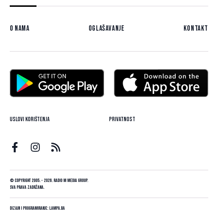
O nama
Oglašavanje
Kontakt
Uslovi korištenja
Privatnost
© Copyright 2005. - 2026. Radio M Media Group.
Sva prava zadržana.
Dizajn i programiranje:
Lampa.ba