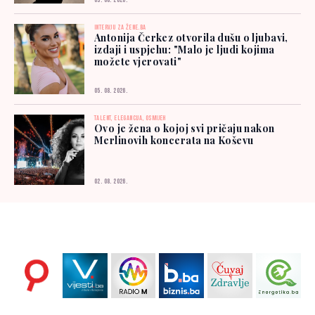
03. 08. 2026.
INTERVJU ZA ŽENE.BA
Antonija Čerkez otvorila dušu o ljubavi,
izdaji i uspjehu: "Malo je ljudi kojima
možete vjerovati"
05. 08. 2026.
TALENT, ELEGANCIJA, OSMIJEH
Ovo je žena o kojoj svi pričaju nakon
Merlinovih koncerata na Koševu
02. 08. 2026.