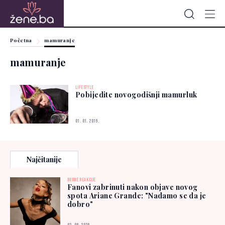
Početna
mamuranje
mamuranje
LIFESTYLE
Pobijedite novogodišnji mamurluk
01. 01. 2019.
Najčitanije
BURNE REAKCIJE
Fanovi zabrinuti nakon objave novog
spota Ariane Grande: "Nadamo se da je
dobro"