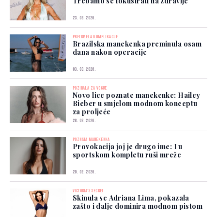
Trebamo se fokusirati na zdravlje
23. 03. 2026.
PRETRPJELA KOMPLIKACIJE
Brazilska manekenka preminula osam
dana nakon operacije
03. 03. 2026.
POZIRALA ZA VOGUE
Novo lice poznate manekenke: Hailey
Bieber u smjelom modnom konceptu
za proljeće
28. 02. 2026.
POZNATA MANEKENKA
Provokacija joj je drugo ime: I u
sportskom kompletu ruši mreže
20. 02. 2026.
VICTORIA'S SECRET
Skinula se Adriana Lima, pokazala
zašto i dalje dominira modnom pistom