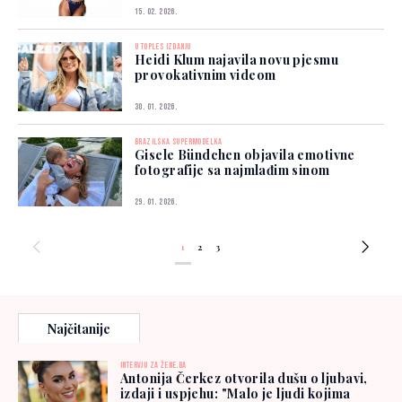
15. 02. 2026.
U TOPLES IZDANJU
Heidi Klum najavila novu pjesmu
provokativnim videom
30. 01. 2026.
BRAZILSKA SUPERMODELKA
Gisele Bündchen objavila emotivne
fotografije sa najmlađim sinom
29. 01. 2026.
1
2
3
Najčitanije
INTERVJU ZA ŽENE.BA
Antonija Čerkez otvorila dušu o ljubavi,
izdaji i uspjehu: "Malo je ljudi kojima