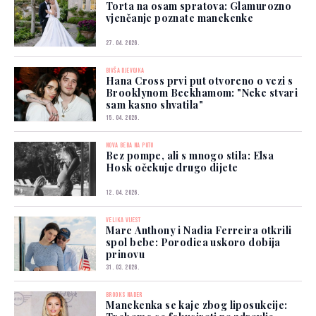
Torta na osam spratova: Glamurozno
vjenčanje poznate manekenke
27. 04. 2026.
BIVŠA DJEVOJKA
Hana Cross prvi put otvoreno o vezi s
Brooklynom Beckhamom: "Neke stvari
sam kasno shvatila"
15. 04. 2026.
NOVA BEBA NA PUTU
Bez pompe, ali s mnogo stila: Elsa
Hosk očekuje drugo dijete
12. 04. 2026.
VELIKA VIJEST
Marc Anthony i Nadia Ferreira otkrili
spol bebe: Porodica uskoro dobija
prinovu
31. 03. 2026.
BROOKS NADER
Manekenka se kaje zbog liposukcije: