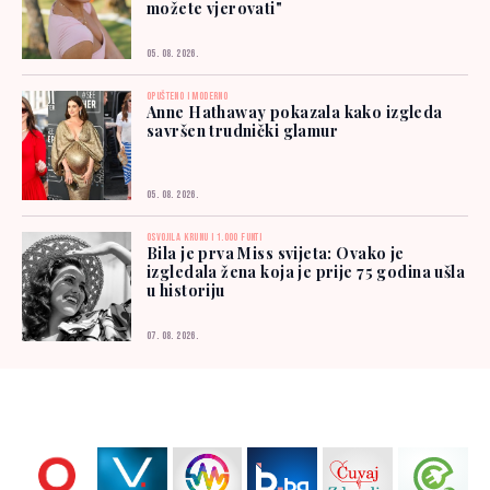
možete vjerovati"
05. 08. 2026.
OPUŠTENO I MODERNO
Anne Hathaway pokazala kako izgleda
savršen trudnički glamur
05. 08. 2026.
OSVOJILA KRUNU I 1.000 FUNTI
Bila je prva Miss svijeta: Ovako je
izgledala žena koja je prije 75 godina ušla
u historiju
07. 08. 2026.