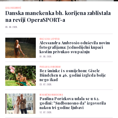
LAILA HASANOVIĆ
Danska manekenka bh. korijena zablistala
na reviji OperaSPORT-a
05. 08. 2026.
BRAZILSKA LJEPOTICA
Alessandra Ambrosio oduševila novim
fotografijama: Jednodijelni kupaći
kostim privukao svu pažnju
01. 08. 2026.
PROSLAVILA ROĐENDAN
Bez šminke i s osmijehom: Gisele
Bündchen u 46. godini izgleda bolje
nego ikad
23. 07. 2026.
NEKADAŠNJA MANEKENKA
Paulina Porizkova udala se u 62.
godini: "Sudbonosno da" izgovorila
nakon tri godine ljubavi
12. 07. 2026.