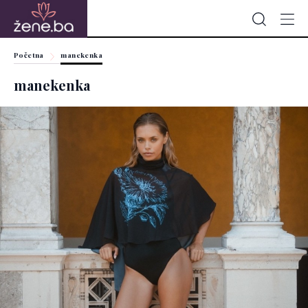
Početna
manekenka
manekenka