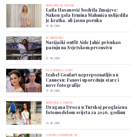
MANEKENKA BH. KORIJENA
Laila Hasanović bodrila Zmajeve:
Nakon gola Ermina Mahmića uslijedila
je kratka, ali jasna poruka
25. 06. 2026.
BH. MANEKENKA
Navijački outfit Aide Jahić privukao
pažnju na Svjetskom prvenstvu
21. 06. 2026.
ŠTA JE URADILA S LICEM?
Izabel Goulart neprepoznatljiva u
Cannesu: Fanovi upoređuju stare i
nove fotografije
21. 05. 2026.
MANEKENKA IZ GORAŽDA
Dragana Droca u Turskoj proglašena
fotomodelom svijeta za 2026. godinu
19. 05. 2026.
IZGOVORILA SUDBONOSNO "DA"