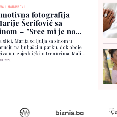
isu podržali. "Hajmo, jedna, za
IVA U MAJČINSTVU
očetak sedmice lagano balkans...
motivna fotografija
arije Šerifović sa
inom – "Srce mi je na
jestu"
 slici, Marija se ljulja sa sinom u
ručju na ljuljašci u parku, dok oboje
živaju u zajedničkim trenucima. Mali
ario, koji će u decembru napuniti
 08. 2025.
vije godine, bio je obučen u teget
omplet, a mnogi su primjetili koliko je
rastao....