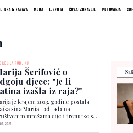
ltura & zabava
Moda
Ljepota
Čuvaj zdravlje
Putovanja
So
n
DIJELILA PUBLIKU
arija Šerifović o
Najč
dgoju djece: "Je li
atina izašla iz raja?"
arija je krajem 2023. godine postala
jka sina Marija i od tada na
ruštvenim mrežama dijeli trenutke s
jim. Ovoga puta se dotakla jedne
 09. 2025.
ontroverzne teme zbog koje je neki