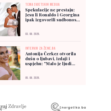
TEMA SVJETSKIH MEDIJA
Spekulacije ne prestaju:
Jesu li Ronaldo i Georgina
ipak izgovorili sudbonosno
"da"?
03. 08. 2026.
INTERVJU ZA ŽENE.BA
Antonija Čerkez otvorila
dušu o ljubavi, izdaji i
uspjehu: "Malo je ljudi
kojima možete vjerovati"
05. 08. 2026.