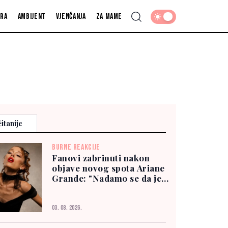
fra
Ambijent
Vjenčanja
Za mame
itanije
BURNE REAKCIJE
Fanovi zabrinuti nakon
objave novog spota Ariane
Grande: "Nadamo se da je
dobro"
03. 08. 2026.