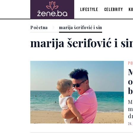
Lifestyle
Celebrity
Ku
Početna
marija šerifović i sin
marija šerifović i si
PO
M
o
b
M
ma
d
n
24.
k