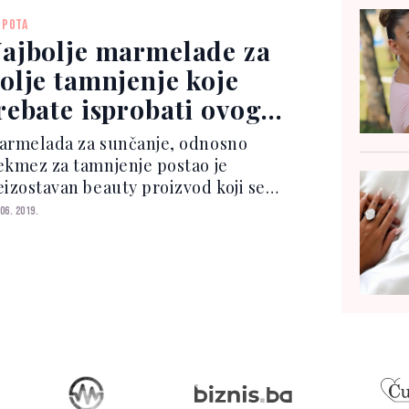
ndustrije.Zvanično, Meghanin lifestyle
EPOTA
rend As Ever ne otkriva podat...
ajbolje marmelade za
olje tamnjenje koje
rebate isprobati ovog
jeta
armelada za sunčanje, odnosno
ekmez za tamnjenje postao je
eizostavan beauty proizvod koji se
lazi u svakoj torbi za plažu. Ako volite
 06. 2019.
replanuli ten, vjerojatno ste već
probali nekoliko različitih proizvoda
 brže tamnjenje, a ovog...