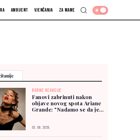
fra
Ambijent
Vjenčanja
Za mame
itanije
BURNE REAKCIJE
Fanovi zabrinuti nakon
objave novog spota Ariane
Grande: "Nadamo se da je
dobro"
03. 08. 2026.