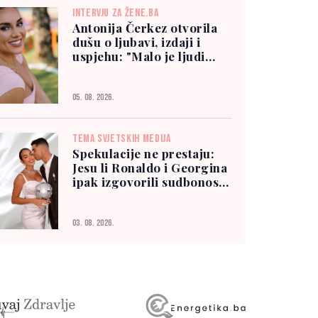
INTERVJU ZA ŽENE.BA
Antonija Čerkez otvorila
dušu o ljubavi, izdaji i
uspjehu: "Malo je ljudi
kojima možete vjerovati"
05. 08. 2026.
TEMA SVJETSKIH MEDIJA
Spekulacije ne prestaju:
Jesu li Ronaldo i Georgina
ipak izgovorili sudbonosno
"da"?
03. 08. 2026.