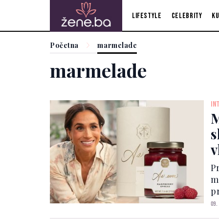
Lifestyle
Celebrity
Ku
Početna
marmelade
marmelade
IN
M
s
v
P
m
p
pr
09.
i