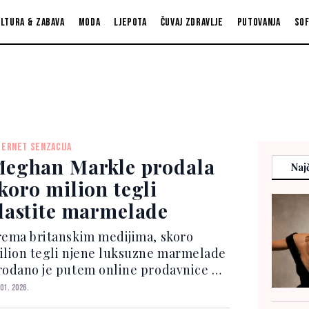
ltura & zabava
Moda
Ljepota
Čuvaj zdravlje
Putovanja
So
TERNET SENZACIJA
eghan Markle prodala
Najč
koro milion tegli
lastite marmelade
rema britanskim medijima, skoro
ilion tegli njene luksuzne marmelade
rodano je putem online prodavnice –
odajni uspjeh koji je iznenadio čak i
 01. 2026.
skusne stručnjake iz