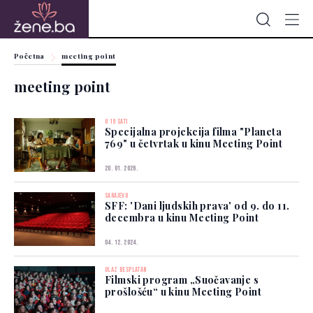
Početna
meeting point
meeting point
U 19 SATI
Specijalna projekcija filma "Planeta
769" u četvrtak u kinu Meeting Point
20. 01. 2026.
SARAJEVO
SFF: 'Dani ljudskih prava' od 9. do 11.
decembra u kinu Meeting Point
04. 12. 2024.
ULAZ BESPLATAN
Filmski program „Suočavanje s
prošlošću“ u kinu Meeting Point