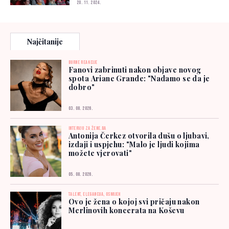
20. 11. 2024.
Najčitanije
BURNE REAKCIJE
Fanovi zabrinuti nakon objave novog
spota Ariane Grande: "Nadamo se da je
dobro"
03. 08. 2026.
INTERVJU ZA ŽENE.BA
Antonija Čerkez otvorila dušu o ljubavi,
izdaji i uspjehu: "Malo je ljudi kojima
možete vjerovati"
05. 08. 2026.
TALENT, ELEGANCIJA, OSMIJEH
Ovo je žena o kojoj svi pričaju nakon
Merlinovih koncerata na Koševu