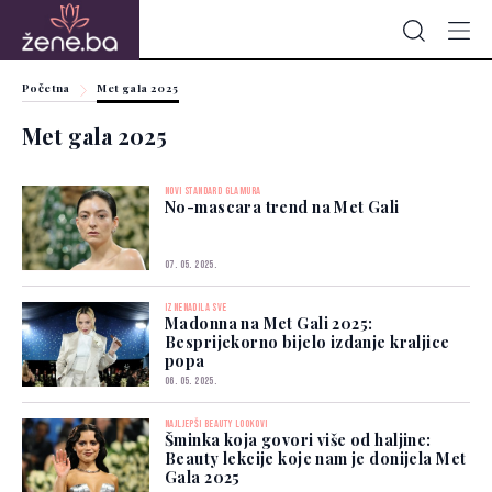
Početna
Met gala 2025
Met gala 2025
NOVI STANDARD GLAMURA
No-mascara trend na Met Gali
07. 05. 2025.
IZNENADILA SVE
Madonna na Met Gali 2025:
Besprijekorno bijelo izdanje kraljice
popa
06. 05. 2025.
NAJLJEPŠI BEAUTY LOOKOVI
Šminka koja govori više od haljine:
Beauty lekcije koje nam je donijela Met
Gala 2025