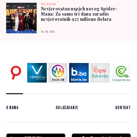
RUŠI REKORDE
Nevjerovatan uspjeh novog Spider-
Mana: Za samo tri dana zaradio
nevjerovatnih 927 miliona dolara
04. 08. 2026.
O nama
Oglašavanje
Kontakt