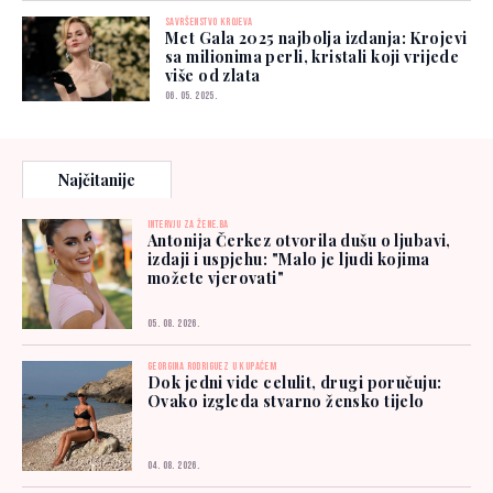
SAVRŠENSTVO KROJEVA
Met Gala 2025 najbolja izdanja: Krojevi
sa milionima perli, kristali koji vrijede
više od zlata
06. 05. 2025.
Najčitanije
INTERVJU ZA ŽENE.BA
Antonija Čerkez otvorila dušu o ljubavi,
izdaji i uspjehu: "Malo je ljudi kojima
možete vjerovati"
05. 08. 2026.
GEORGINA RODRIGUEZ U KUPAĆEM
Dok jedni vide celulit, drugi poručuju:
Ovako izgleda stvarno žensko tijelo
04. 08. 2026.