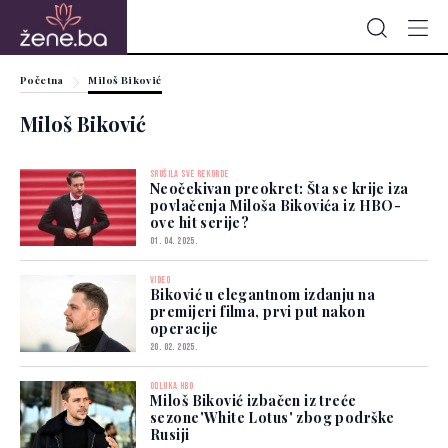
Početna
Miloš Biković
Miloš Biković
SRUŠILA SVE REKORDE
Neočekivan preokret: Šta se krije iza
povlačenja Miloša Bikovića iz HBO-
ove hit serije?
01. 04. 2025.
VIDEO
Biković u elegantnom izdanju na
premijeri filma, prvi put nakon
operacije
20. 02. 2025.
ODLUKA HBO
Miloš Biković izbačen iz treće
sezone'White Lotus' zbog podrške
Rusiji