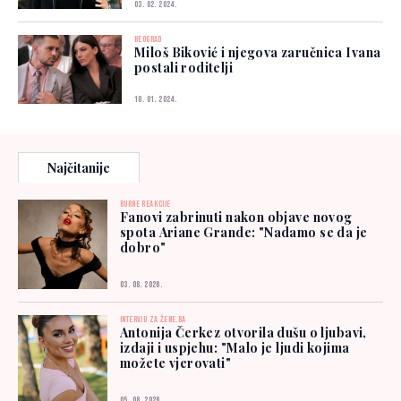
03. 02. 2024.
BEOGRAD
Miloš Biković i njegova zaručnica Ivana
postali roditelji
10. 01. 2024.
Najčitanije
BURNE REAKCIJE
Fanovi zabrinuti nakon objave novog
spota Ariane Grande: "Nadamo se da je
dobro"
03. 08. 2026.
INTERVJU ZA ŽENE.BA
Antonija Čerkez otvorila dušu o ljubavi,
izdaji i uspjehu: "Malo je ljudi kojima
možete vjerovati"
05. 08. 2026.