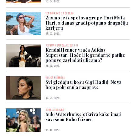
10. 04. 2026.
TEA BOŠKOVIĆ ZA ŽENE.BA
Znamo je iz spotova grupe Hari Mata
Hari, a danas gradi potpuno drugačiju
karijeru
03. 03. 2026.
POVRATAK MODELA IZ 2010-IH
Kendall Jenner vraća Adidas
Superstar: Hoće li legendarne patike
ponovo zavladati ulicama?
21. 02. 2026.
VELIKA PROMJENA
Svi gledaju u kosu Gigi Hadid: Nova
boja pokrenula rasprave
09. 01. 2026.
BOHO ELEGANCIJA
Suki Waterhouse otkriva kako imati
savršenu Boho frizuru
06. 12. 2025.