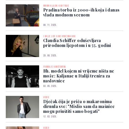
MODNI KLASIK KOJI TRAJE
Pradina torba iz 2000-ih koja i danas
vlada modnom scenom
06. 11. 2025.
I DALJE LICE KOJE ODUZIMA DAH
Claudia Schiffer oduševljava
prirodnom ljepotom i u 55. godini
28. 08. 2025.
FORMA JE KONSTANTNA
Bh. model kojem ni vrijeme ništa ne
može: Kaljanac u Italiji trenira za
naslovnice
03. 05. 2025.
VIDEO
Dječak čija je priča o makaronima
dirnula sve: "Mislio sam da mašnice
mogu priuštiti samo bogati"
12. 03. 2025.
VIDEO