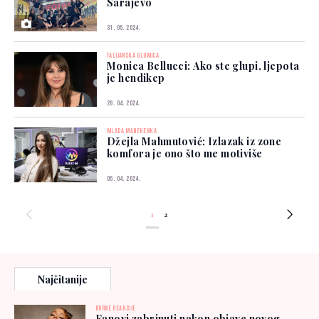
Sarajevo
31. 05. 2024.
TALIJANSKA GLUMICA
Monica Bellucci: Ako ste glupi, ljepota
je hendikep
26. 04. 2024.
MLADA MANEKENKA
Džejla Mahmutović: Izlazak iz zone
komfora je ono što me motiviše
05. 04. 2024.
1
2
Najčitanije
BURNE REAKCIJE
Fanovi zabrinuti nakon objave novog