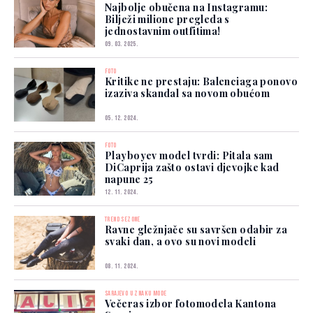
Najbolje obučena na Instagramu:
Bilježi milione pregleda s
jednostavnim outfitima!
09. 03. 2025.
FOTO
Kritike ne prestaju: Balenciaga ponovo
izaziva skandal sa novom obućom
05. 12. 2024.
FOTO
Playboyev model tvrdi: Pitala sam
DiCaprija zašto ostavi djevojke kad
napune 25
12. 11. 2024.
TREND SEZONE
Ravne gležnjače su savršen odabir za
svaki dan, a ovo su novi modeli
08. 11. 2024.
SARAJEVO U ZNAKU MODE
Večeras izbor fotomodela Kantona