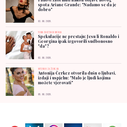
spota Ariane Grande: "Nadamo se da je
dobro"
03. 08. 2026.
TEMA SVJETSKIH MEDIJA
Spekulacije ne prestaju: Jesu li Ronaldo i
Georgina ipak izgovorili sudbonosno
"da"?
03. 08. 2026.
INTERVJU ZA ŽENE.BA
Antonija Čerkez otvorila dušu o ljubavi,
izdaji i uspjehu: "Malo je ljudi kojima
možete vjerovati"
05. 08. 2026.