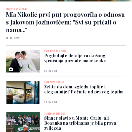
INTERVJU ZA ŽENE.BA
Mia Nikolić prvi put progovorila o odnosu
s Jakovom Jozinovićem: "Svi su pričali o
nama..."
29. 06. 2026.
DUGOGODIŠNJA LJUBAV
Pogledajte detalje raskošnog
vjenčanja poznate manekenke
05. 06. 2026.
ODABERITE IDEALAN
Želite da dom izgleda toplije i
elegantnije? Počnite od pravog tepiha
19. 05. 2026.
SINNEROVA DJEVOJKA
Sinner slavio u Monte Carlu, ali
Bosanka na tribinama je bila prava
zvijezda