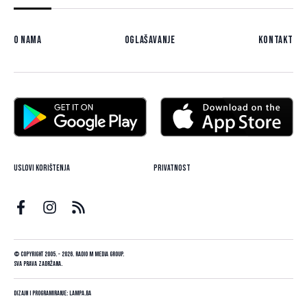
O nama
Oglašavanje
Kontakt
Uslovi korištenja
Privatnost
© Copyright 2005. - 2026. Radio M Media Group.
Sva prava zadržana.
Dizajn i programiranje:
Lampa.ba