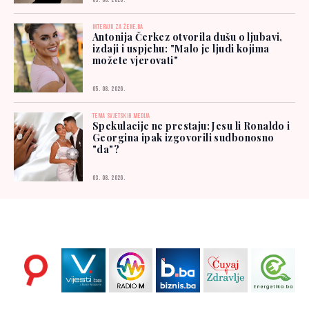
03. 08. 2026.
INTERVJU ZA ŽENE.BA
Antonija Čerkez otvorila dušu o ljubavi,
izdaji i uspjehu: "Malo je ljudi kojima
možete vjerovati"
05. 08. 2026.
TEMA SVJETSKIH MEDIJA
Spekulacije ne prestaju: Jesu li Ronaldo i
Georgina ipak izgovorili sudbonosno
"da"?
03. 08. 2026.