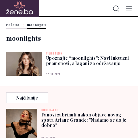
Početna
moonlights
moonlights
VIRALNI TREND
Upoznajte “moonlights”: Novi luksuzni
pramenovi, a lagani za održavanje
12. 11. 2024.
Najčitanije
BURNE REAKCIJE
Fanovi zabrinuti nakon objave novog
spota Ariane Grande: "Nadamo se da je
dobro"