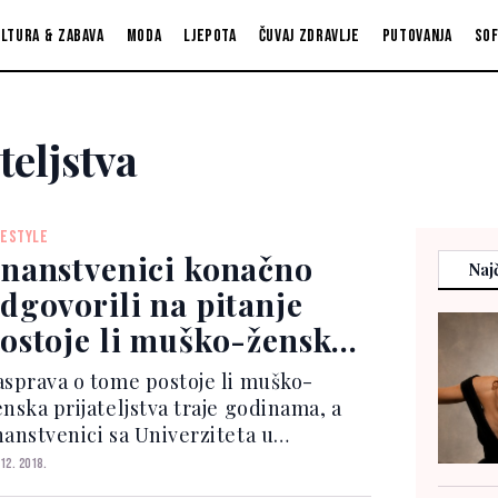
ltura & zabava
Moda
Ljepota
Čuvaj zdravlje
Putovanja
So
eljstva
FESTYLE
nanstvenici konačno
Najč
dgovorili na pitanje
ostoje li muško-ženska
rijateljstva
asprava o tome postoje li muško-
enska prijateljstva traje godinama, a
nanstvenici sa Univerziteta u
isconsinu odlučili su pronaći odgovor
 12. 2018.
 to. Profesorica psihologije April