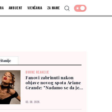
fra
Ambijent
Vjenčanja
Za mame
itanije
BURNE REAKCIJE
Fanovi zabrinuti nakon
objave novog spota Ariane
Grande: "Nadamo se da je
dobro"
03. 08. 2026.