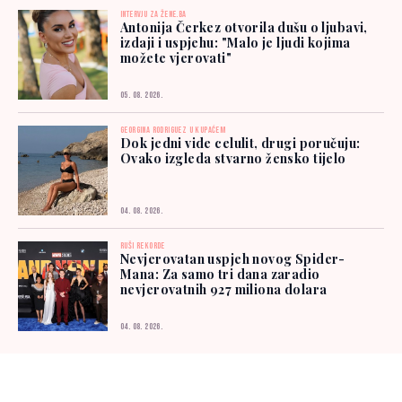
INTERVJU ZA ŽENE.BA
Antonija Čerkez otvorila dušu o ljubavi,
izdaji i uspjehu: "Malo je ljudi kojima
možete vjerovati"
05. 08. 2026.
GEORGINA RODRIGUEZ U KUPAĆEM
Dok jedni vide celulit, drugi poručuju:
Ovako izgleda stvarno žensko tijelo
04. 08. 2026.
RUŠI REKORDE
Nevjerovatan uspjeh novog Spider-
Mana: Za samo tri dana zaradio
nevjerovatnih 927 miliona dolara
04. 08. 2026.