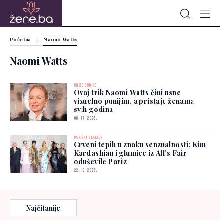
Početna
Naomi Watts
Naomi Watts
BRIŠE GODINE
Ovaj trik Naomi Watts čini usne
vizuelno punijim, a pristaje ženama
svih godina
08. 07. 2026.
PARIŠKI GLAMUR
Crveni tepih u znaku senzualnosti: Kim
Kardashian i glumice iz All’s Fair
oduševile Pariz
22. 10. 2025.
Najčitanije