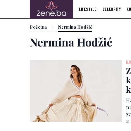
Lifestyle
Celebrity
Ku
Početna
Nermina Hodžić
Nermina Hodžić
KA
Z
k
k
H
p
za
f
30.
st