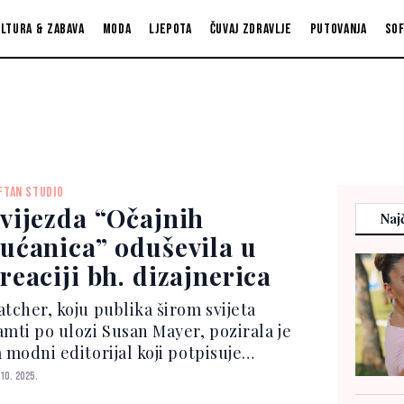
ltura & zabava
Moda
Ljepota
Čuvaj zdravlje
Putovanja
So
FTAN STUDIO
vijezda “Očajnih
Najč
ućanica” oduševila u
reaciji bh. dizajnerica
atcher, koju publika širom svijeta
amti po ulozi Susan Mayer, pozirala je
 modni editorijal koji potpisuje
otograf Michael Buckner, dok je za
 10. 2025.
ilizaciju bila zadužena Philippe Uter.