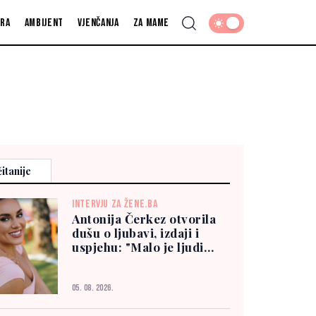
fra
Ambijent
Vjenčanja
Za mame
itanije
INTERVJU ZA ŽENE.BA
Antonija Čerkez otvorila
dušu o ljubavi, izdaji i
uspjehu: "Malo je ljudi
kojima možete vjerovati"
05. 08. 2026.