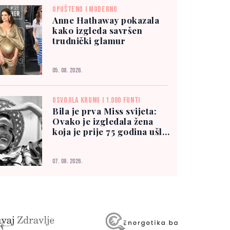
OPUŠTENO I MODERNO
Anne Hathaway pokazala
kako izgleda savršen
trudnički glamur
05. 08. 2026.
OSVOJILA KRUNU I 1.000 FUNTI
Bila je prva Miss svijeta:
Ovako je izgledala žena
koja je prije 75 godina ušla
u historiju
07. 08. 2026.