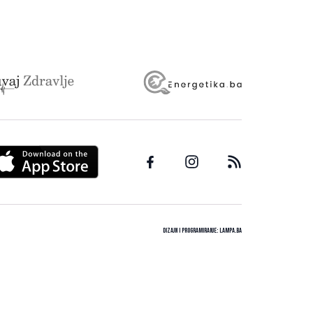
Dizajn i programiranje:
Lampa.ba