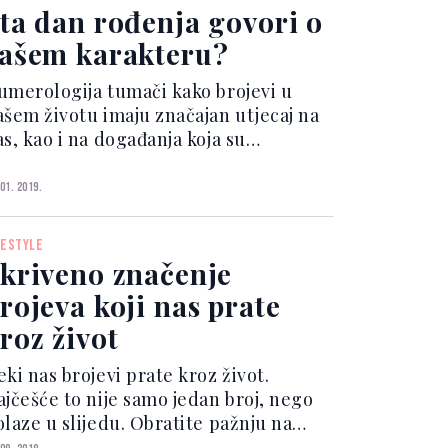
umerolozi smatraju da bračni b...
ta dan rođenja govori o
ašem karakteru?
umerologija tumači kako brojevi u
ašem životu imaju značajan utjecaj na
s, kao i na događanja koja su
ovezana s nama. Od trenutka kada
o došli na svijet naš je život obilježen
 01. 2019.
ekim brojem što, kako objašnjavaju
umerolozi, može deta...
FESTYLE
kriveno značenje
rojeva koji nas prate
roz život
ki nas brojevi prate kroz život.
ajčešće to nije samo jedan broj, nego
olaze u slijedu. Obratite pažnju na
tikete, račune, vrijeme u koje gledate