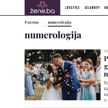
Lifestyle
Celebrity
Ku
Početna
numerologija
numerologija
PR
P
g
n
b
N
za
za
k
09.
p