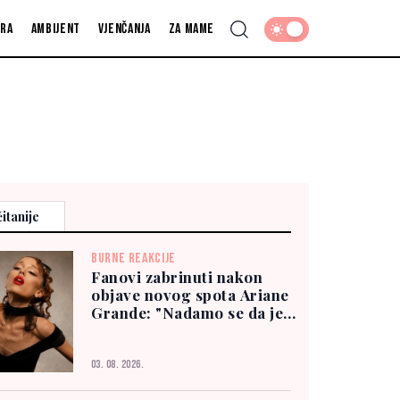
fra
Ambijent
Vjenčanja
Za mame
itanije
BURNE REAKCIJE
Fanovi zabrinuti nakon
objave novog spota Ariane
Grande: "Nadamo se da je
dobro"
03. 08. 2026.