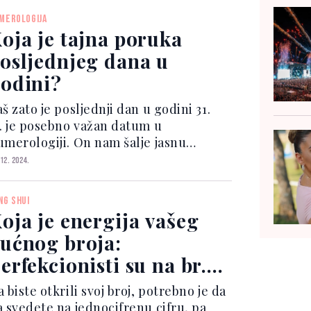
ređivanja popisa gostiju – zavisi od
MEROLOGIJA
atuma vašeg vjenč...
oja je tajna poruka
osljednjeg dana u
odini?
š zato je posljednji dan u godini 31.
2. je posebno važan datum u
umerologiji. On nam šalje jasnu
ruku da otvorimo svoje oči, ali i srce
 12. 2024.
ako bismo u novu godinu ušli lišeni
vega negativnoga i kako bismo bili
NG SHUI
remni za sve lijepo št...
oja je energija vašeg
ućnog broja:
erfekcionisti su na br.
, dok 9 donosi probleme
 biste otkrili svoj broj, potrebno je da
a svedete na jednocifrenu cifru, pa