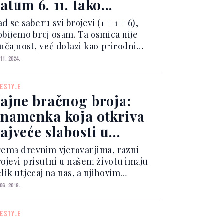
atum 6. 11. tako
oseban
d se saberu svi brojevi (1 + 1 + 6),
obijemo broj osam. Ta osmica nije
lučajnost, već dolazi kao prirodni
rodužetak univerzalnog broja cijele
 11. 2024.
024. godine. Kad zbrojimo znamenke
dine 2024. (2 + 0 + 2 + 4), također
FESTYLE
obivamo broj osam...
ajne bračnog broja:
namenka koja otkriva
ajveće slabosti u
jubavnom odnosu
rema drevnim vjerovanjima, razni
rojevi prisutni u našem životu imaju
lik utjecaj na nas, a njihovim
roučavanjem bavi se numerologija.
 06. 2019.
ko, na primjer, naš bračni broj igra
eliku ulogu u razvoju braka.
FESTYLE