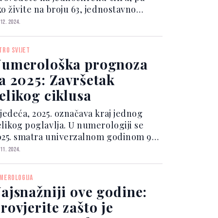
o živite na broju 63, jednostavno
berite cifre 6 i 3 i dobićete konačni
 12. 2024.
oj devet. Ako je vaš broj 19, dodajte 1 i
i dobićete 10, ili 1+0 što rezultira...
TRO SVIJET
umerološka prognoza
a 2025: Završetak
elikog ciklusa
ljedeća, 2025. označava kraj jednog
elikog poglavlja. U numerologiji se
025. smatra univerzalnom godinom 9
2+0+2+5=9), a 9 predstavlja završetak
 11. 2024.
iklusa prije ponovnog početka
2026.). U godini broja 9, nema potrebe
MEROLOGIJA
riti s bilo čim i...
ajsnažniji ove godine:
rovjerite zašto je