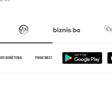
 09. 2018.
a sat jer najčešće kombinacije brojeva
maju posebno značenje, a u nastavku
očitajte i...
ovi korištenja
Privatnost