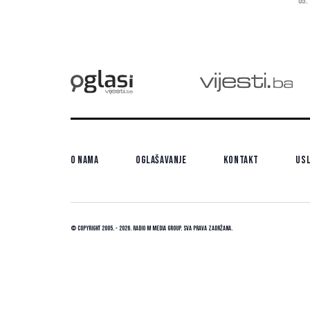
05.
n
i
pr
O nama
Oglašavanje
Kontakt
Usl
© Copyright 2005. - 2026. Radio M Media Group.
Sva prava zadržana.