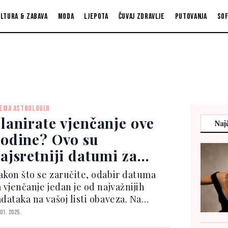
ltura & zabava
Moda
Ljepota
Čuvaj zdravlje
Putovanja
So
EMA ASTROLOGIJI
lanirate vjenčanje ove
Najč
odine? Ovo su
ajsretniji datumi za
rak u 2025. godini
akon što se zaručite, odabir datuma
 vjenčanje jedan je od najvažnijih
dataka na vašoj listi obaveza. Na
raju, gotovo svaki drugi aspekt
 01. 2025.
laniranja – od rezervacije prostora do