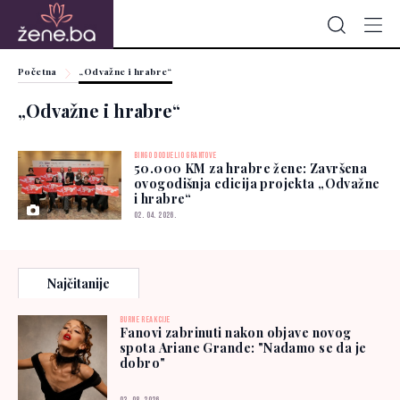
Početna
„Odvažne i hrabre“
„Odvažne i hrabre“
BINGO DODIJELIO GRANTOVE
50.000 KM za hrabre žene: Završena
ovogodišnja edicija projekta „Odvažne
i hrabre“
02. 04. 2026.
Najčitanije
BURNE REAKCIJE
Fanovi zabrinuti nakon objave novog
spota Ariane Grande: "Nadamo se da je
dobro"