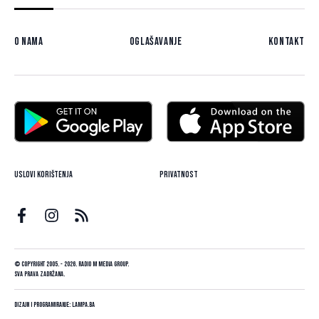
O nama
Oglašavanje
Kontakt
Uslovi korištenja
Privatnost
© Copyright 2005. - 2026. Radio M Media Group.
Sva prava zadržana.
Dizajn i programiranje:
Lampa.ba