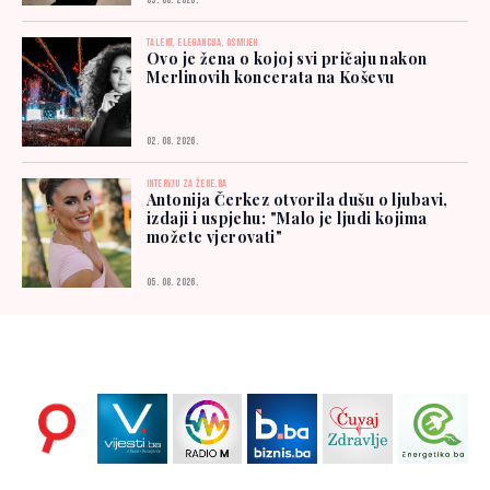
03. 08. 2026.
TALENT, ELEGANCIJA, OSMIJEH
Ovo je žena o kojoj svi pričaju nakon
Merlinovih koncerata na Koševu
02. 08. 2026.
INTERVJU ZA ŽENE.BA
Antonija Čerkez otvorila dušu o ljubavi,
izdaji i uspjehu: "Malo je ljudi kojima
možete vjerovati"
05. 08. 2026.