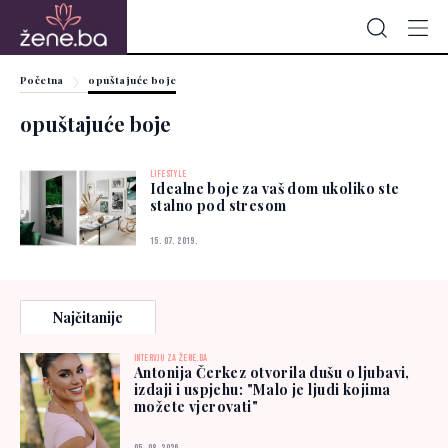
Početna
opuštajuće boje
opuštajuće boje
LIFESTYLE
Idealne boje za vaš dom ukoliko ste
stalno pod stresom
15. 07. 2019.
Najčitanije
INTERVJU ZA ŽENE.BA
Antonija Čerkez otvorila dušu o ljubavi,
izdaji i uspjehu: "Malo je ljudi kojima
možete vjerovati"