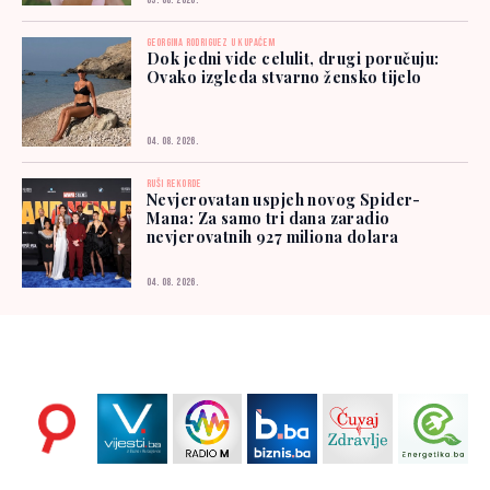
05. 08. 2026.
GEORGINA RODRIGUEZ U KUPAĆEM
Dok jedni vide celulit, drugi poručuju:
Ovako izgleda stvarno žensko tijelo
04. 08. 2026.
RUŠI REKORDE
Nevjerovatan uspjeh novog Spider-
Mana: Za samo tri dana zaradio
nevjerovatnih 927 miliona dolara
04. 08. 2026.