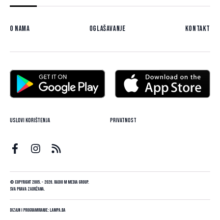
O nama
Oglašavanje
Kontakt
Uslovi korištenja
Privatnost
© Copyright 2005. - 2026. Radio M Media Group.
Sva prava zadržana.
Dizajn i programiranje:
Lampa.ba