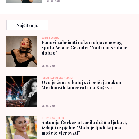
04. 09. 2018.
Najčitanije
BURNE REAKCIJE
Fanovi zabrinuti nakon objave novog
spota Ariane Grande: "Nadamo se da je
dobro"
03. 08. 2026.
TALENT, ELEGANCIJA, OSMIJEH
Ovo je žena o kojoj svi pričaju nakon
Merlinovih koncerata na Koševu
02. 08. 2026.
INTERVJU ZA ŽENE.BA
Antonija Čerkez otvorila dušu o ljubavi,
izdaji i uspjehu: "Malo je ljudi kojima
možete vjerovati"