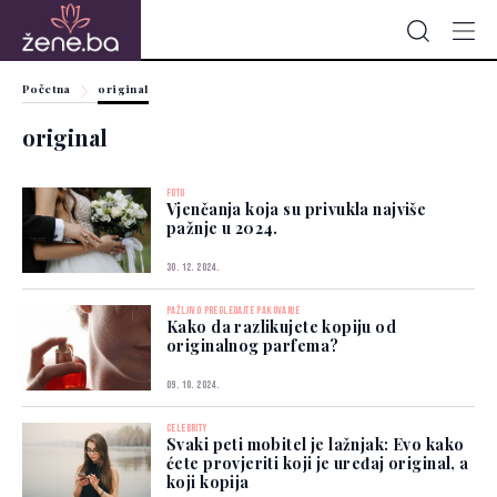
Početna
original
original
FOTO
Vjenčanja koja su privukla najviše
pažnje u 2024.
30. 12. 2024.
PAŽLJIVO PREGLEDAJTE PAKOVANJE
Kako da razlikujete kopiju od
originalnog parfema?
09. 10. 2024.
CELEBRITY
Svaki peti mobitel je lažnjak: Evo kako
ćete provjeriti koji je uređaj original, a
koji kopija