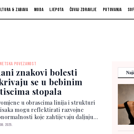
ltura & zabava
Moda
Ljepota
Čuvaj zdravlje
Putovanja
So
NETSKA POVEZANOST
ani znakovi bolesti
Najč
krivaju se u bebinim
tiscima stopala
romjene u obrascima linija i strukturi
tisaka mogu reflektirati razvojne
bnormalnosti koje zahtijevaju daljnju
edicinsku procjenu. Dijagnostički
 06. 2025.
arker Istraživanje objavljeno 2023.