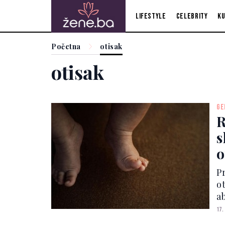
Lifestyle
Celebrity
Ku
Početna
otisak
otisak
GE
R
s
o
P
o
a
m
17.
m