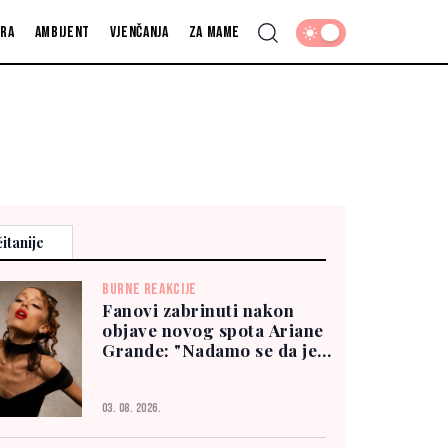
fra
Ambijent
Vjenčanja
Za mame
itanije
BURNE REAKCIJE
Fanovi zabrinuti nakon
objave novog spota Ariane
Grande: "Nadamo se da je
dobro"
03. 08. 2026.