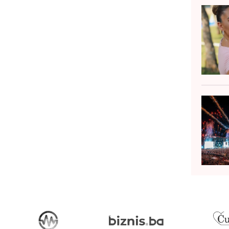
odine u časopisu Journal of Pediatric
eurology pok...