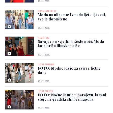
15. 09. 2025.
INSPIRATIVNI OUTFITI
Moda na ulicama: Između ljeta i jeseni,
sve je dopušteno
06. 09. 2025.
FILMSKI SJAJ
Sarajevo u svjetlima šeste noći: Moda
koja priča filmske priče
20. 08. 2025.
LJETO U SLOJEVIMA
FOTO: Modne ideje za svježe ljetne
dane
10. 07. 2025.
LJETO U POKRETU
FOTO: Noćne šetnje u Sarajevu, lagani
slojevi i gradski stil bez napora
02. 07. 2025.