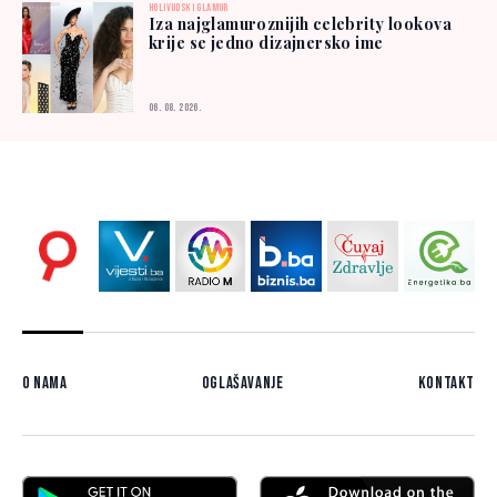
HOLIVUDSKI GLAMUR
Iza najglamuroznijih celebrity lookova
krije se jedno dizajnersko ime
06. 08. 2026.
O nama
Oglašavanje
Kontakt