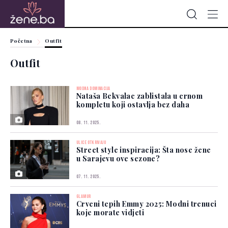
Početna
Outfit
Outfit
MODNA DOMINACIJA
Nataša Bekvalac zablistala u crnom
kompletu koji ostavlja bez daha
08. 11. 2025.
ULICE OTKRIVAJU
Street style inspiracija: Šta nose žene
u Sarajevu ove sezone?
07. 11. 2025.
GLAMUR
Crveni tepih Emmy 2025: Modni trenuci
koje morate vidjeti