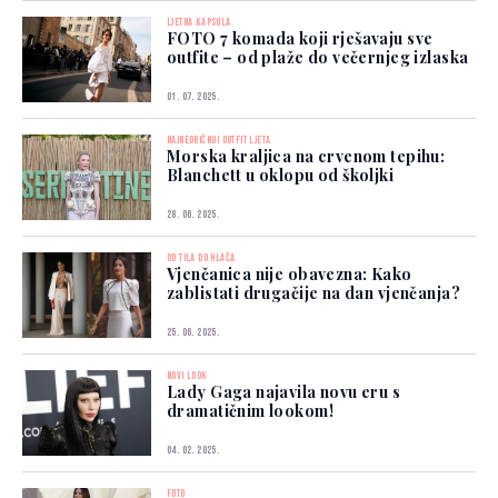
LJETNA KAPSULA
FOTO 7 komada koji rješavaju sve
outfite – od plaže do večernjeg izlaska
01. 07. 2025.
NAJNEOBIČNIJI OUTFIT LJETA
Morska kraljica na crvenom tepihu:
Blanchett u oklopu od školjki
28. 06. 2025.
OD TILA DO HLAČA
Vjenčanica nije obavezna: Kako
zablistati drugačije na dan vjenčanja?
25. 06. 2025.
NOVI LOOK
Lady Gaga najavila novu eru s
dramatičnim lookom!
04. 02. 2025.
FOTO