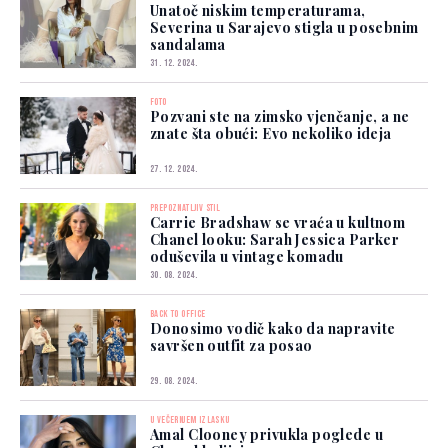
Unatoč niskim temperaturama,
Severina u Sarajevo stigla u posebnim
sandalama
31. 12. 2024.
FOTO
Pozvani ste na zimsko vjenčanje, a ne
znate šta obući: Evo nekoliko ideja
27. 12. 2024.
PREPOZNATLJIV STIL
Carrie Bradshaw se vraća u kultnom
Chanel looku: Sarah Jessica Parker
oduševila u vintage komadu
30. 08. 2024.
BACK TO OFFICE
Donosimo vodič kako da napravite
savršen outfit za posao
29. 08. 2024.
U VEČERNJEM IZLASKU
Amal Clooney privukla poglede u