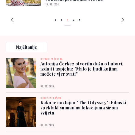
15. 08. 2024.
1
2
3
4
5
Najčitanije
INTERVJU ZA ŽENE.BA
Antonija Čerkez otvorila dušu o ljubavi,
izdaji i uspjehu: "Malo je ljudi kojima
možete vjerovati"
05. 08. 2026.
U ČAK ŠEST DRŽAVA
Kako je nastajao "The Odyssey": Filmski
spektakl sniman na lokacijama širom
svijeta
06. 08. 2026.