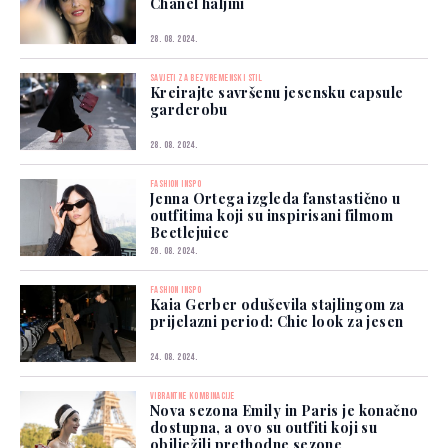
Chanel haljini
28. 08. 2024.
SAVJETI ZA BEZVREMENSKI STIL
Kreirajte savršenu jesensku capsule
garderobu
28. 08. 2024.
FASHION INSPO
Jenna Ortega izgleda fanstastično u
outfitima koji su inspirisani filmom
Beetlejuice
26. 08. 2024.
FASHION INSPO
Kaia Gerber oduševila stajlingom za
prijelazni period: Chic look za jesen
24. 08. 2024.
VIBRANTNE KOMBINACIJE
Nova sezona Emily in Paris je konačno
dostupna, a ovo su outfiti koji su
obilježili prethodne sezone