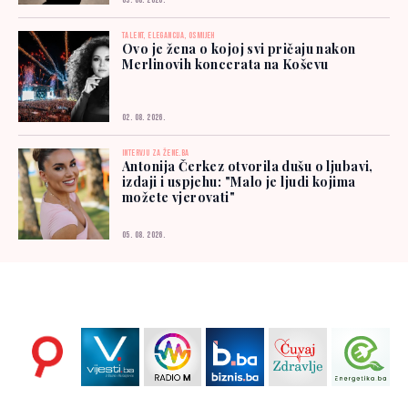
03. 08. 2026.
TALENT, ELEGANCIJA, OSMIJEH
Ovo je žena o kojoj svi pričaju nakon
Merlinovih koncerata na Koševu
02. 08. 2026.
INTERVJU ZA ŽENE.BA
Antonija Čerkez otvorila dušu o ljubavi,
izdaji i uspjehu: "Malo je ljudi kojima
možete vjerovati"
05. 08. 2026.