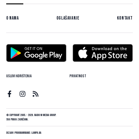
O nama
Oglašavanje
Kontakt
Uslovi korištenja
Privatnost
© Copyright 2005. - 2026. Radio M Media Group.
Sva prava zadržana.
Dizajn i programiranje:
Lampa.ba