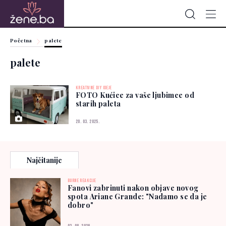
Početna
palete
palete
KREATIVNE DIY IDEJE
FOTO Kućice za vaše ljubimce od
starih paleta
20. 03. 2025.
Najčitanije
BURNE REAKCIJE
Fanovi zabrinuti nakon objave novog
spota Ariane Grande: "Nadamo se da je
dobro"