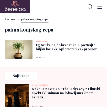
Početna
palma konjskog repa
palma konjskog repa
SOBNA BILJKA
Egzotika na dohvat ruke: Upoznajte
biljku koja će oplemeniti vaš prostor
14. 09. 2025.
Najčitanije
U ČAK ŠEST DRŽAVA
Kako je nastajao "The Odyssey": Filmski
spektakl sniman na lokacijama širom
svijeta