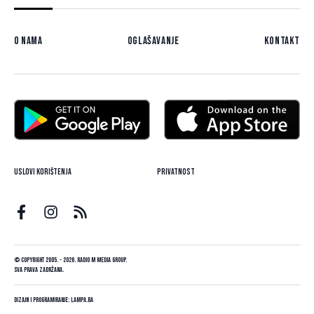
O nama
Oglašavanje
Kontakt
Uslovi korištenja
Privatnost
© Copyright 2005. - 2026. Radio M Media Group.
Sva prava zadržana.
Dizajn i programiranje:
Lampa.ba