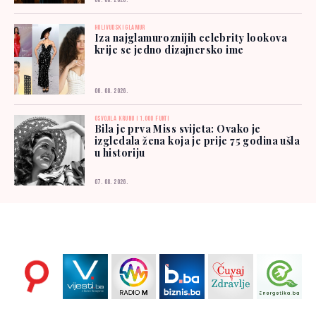
06. 08. 2026.
HOLIVUDSKI GLAMUR
Iza najglamuroznijih celebrity lookova
krije se jedno dizajnersko ime
06. 08. 2026.
OSVOJILA KRUNU I 1.000 FUNTI
Bila je prva Miss svijeta: Ovako je
izgledala žena koja je prije 75 godina ušla
u historiju
07. 08. 2026.