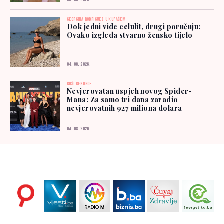
05. 08. 2026.
GEORGINA RODRIGUEZ U KUPAĆEM
Dok jedni vide celulit, drugi poručuju:
Ovako izgleda stvarno žensko tijelo
04. 08. 2026.
RUŠI REKORDE
Nevjerovatan uspjeh novog Spider-
Mana: Za samo tri dana zaradio
nevjerovatnih 927 miliona dolara
04. 08. 2026.