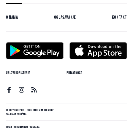
O nama
Oglašavanje
Kontakt
Uslovi korištenja
Privatnost
© Copyright 2005. - 2026. Radio M Media Group.
Sva prava zadržana.
Dizajn i programiranje:
Lampa.ba