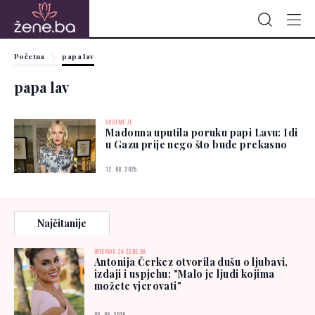
Početna
papa lav
papa lav
VRIJEME JE
Madonna uputila poruku papi Lavu: Idi
u Gazu prije nego što bude prekasno
12. 08. 2025.
Najčitanije
INTERVJU ZA ŽENE.BA
Antonija Čerkez otvorila dušu o ljubavi,
izdaji i uspjehu: "Malo je ljudi kojima
možete vjerovati"