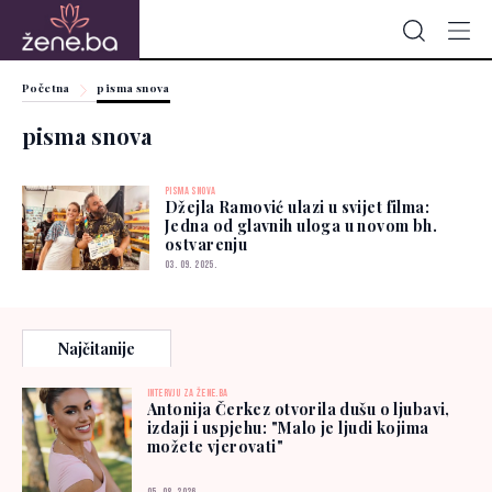
Početna
pisma snova
pisma snova
PISMA SNOVA
Džejla Ramović ulazi u svijet filma:
Jedna od glavnih uloga u novom bh.
ostvarenju
03. 09. 2025.
Najčitanije
INTERVJU ZA ŽENE.BA
Antonija Čerkez otvorila dušu o ljubavi,
izdaji i uspjehu: "Malo je ljudi kojima
možete vjerovati"