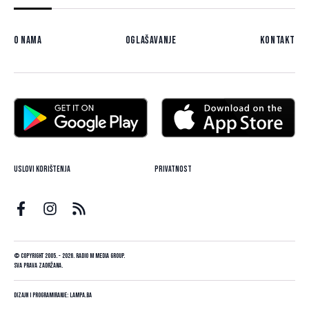
O nama
Oglašavanje
Kontakt
Uslovi korištenja
Privatnost
© Copyright 2005. - 2026. Radio M Media Group.
Sva prava zadržana.
Dizajn i programiranje:
Lampa.ba