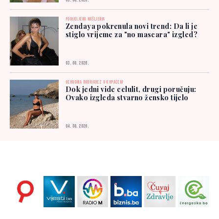
05. 08. 2026.
PODIJELJENA MIŠLJENJA
Zendaya pokrenula novi trend: Da li je
stiglo vrijeme za "no mascara" izgled?
03. 08. 2026.
GEORGINA RODRIGUEZ U KUPAĆEM
Dok jedni vide celulit, drugi poručuju:
Ovako izgleda stvarno žensko tijelo
04. 08. 2026.