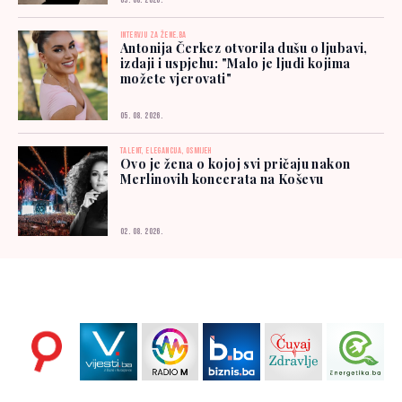
03. 08. 2026.
INTERVJU ZA ŽENE.BA
Antonija Čerkez otvorila dušu o ljubavi,
izdaji i uspjehu: "Malo je ljudi kojima
možete vjerovati"
05. 08. 2026.
TALENT, ELEGANCIJA, OSMIJEH
Ovo je žena o kojoj svi pričaju nakon
Merlinovih koncerata na Koševu
02. 08. 2026.