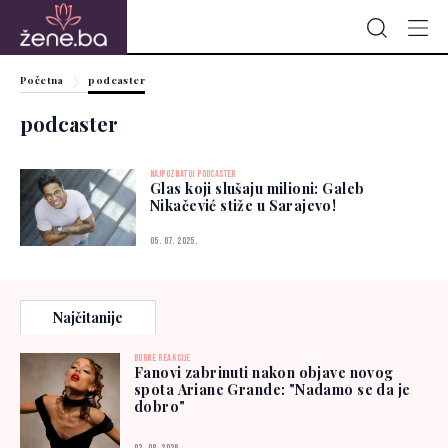
Početna
podcaster
podcaster
NAJPOZNATIJI PODCASTER
Glas koji slušaju milioni: Galeb
Nikačević stiže u Sarajevo!
05. 07. 2025.
Najčitanije
BURNE REAKCIJE
Fanovi zabrinuti nakon objave novog
spota Ariane Grande: "Nadamo se da je
dobro"