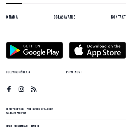
O nama
Oglašavanje
Kontakt
Uslovi korištenja
Privatnost
© Copyright 2005. - 2026. Radio M Media Group.
Sva prava zadržana.
Dizajn i programiranje:
Lampa.ba