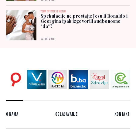
TEMA SVJETSKIH MEDIJA
Spekulacije ne prestaju: Jesu li Ronaldo i
Georgina ipak izgovorili sudbonosno
"da"?
03. 08. 2026.
O nama
Oglašavanje
Kontakt