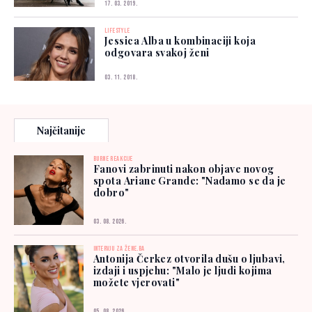
17. 03. 2019.
LIFESTYLE
Jessica Alba u kombinaciji koja
odgovara svakoj ženi
03. 11. 2018.
Najčitanije
BURNE REAKCIJE
Fanovi zabrinuti nakon objave novog
spota Ariane Grande: "Nadamo se da je
dobro"
03. 08. 2026.
INTERVJU ZA ŽENE.BA
Antonija Čerkez otvorila dušu o ljubavi,
izdaji i uspjehu: "Malo je ljudi kojima
možete vjerovati"
05. 08. 2026.