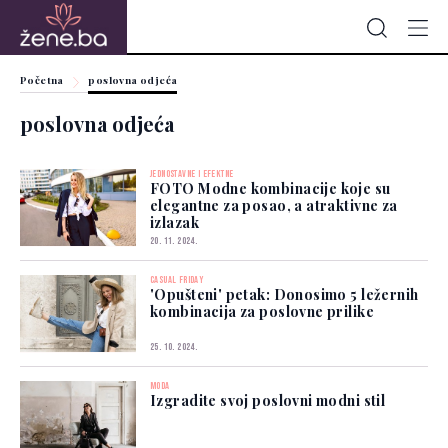
Početna
poslovna odjeća
poslovna odjeća
JEDNOSTAVNE I EFEKTNE
FOTO Modne kombinacije koje su
elegantne za posao, a atraktivne za
izlazak
20. 11. 2024.
CASUAL FRIDAY
'Opušteni' petak: Donosimo 5 ležernih
kombinacija za poslovne prilike
25. 10. 2024.
MODA
Izgradite svoj poslovni modni stil