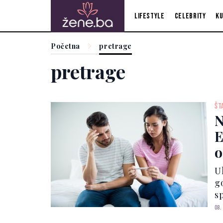
Lifestyle
Celebrity
Ku
Početna
pretrage
pretrage
ŠT
N
E
o
U
g
sp
ž
08.
s