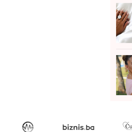
 za oba partnera. U BiH se ova obrada
jčešće oba...