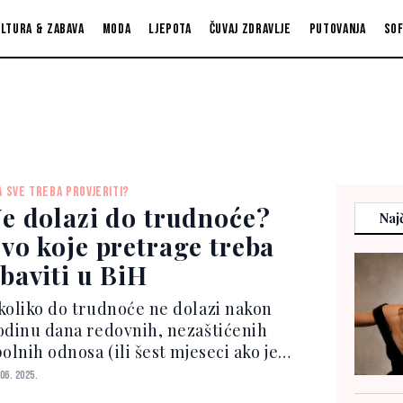
ltura & zabava
Moda
Ljepota
Čuvaj zdravlje
Putovanja
So
A SVE TREBA PROVJERITI?
e dolazi do trudnoće?
Najč
vo koje pretrage treba
baviti u BiH
koliko do trudnoće ne dolazi nakon
odinu dana redovnih, nezaštićenih
olnih odnosa (ili šest mjeseci ako je
ena starija od 35 godina), preporučuje
 06. 2025.
e započeti s dijagnostičkom obradom