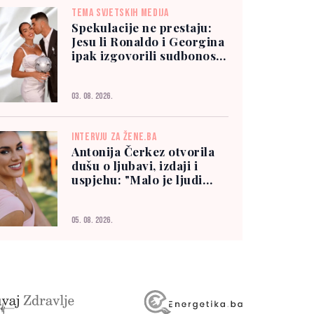
TEMA SVJETSKIH MEDIJA
Spekulacije ne prestaju:
Jesu li Ronaldo i Georgina
ipak izgovorili sudbonosno
"da"?
03. 08. 2026.
INTERVJU ZA ŽENE.BA
Antonija Čerkez otvorila
dušu o ljubavi, izdaji i
uspjehu: "Malo je ljudi
kojima možete vjerovati"
05. 08. 2026.