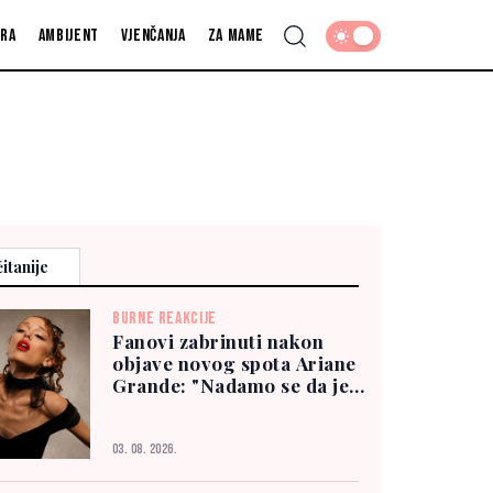
fra
Ambijent
Vjenčanja
Za mame
itanije
BURNE REAKCIJE
Fanovi zabrinuti nakon
objave novog spota Ariane
Grande: "Nadamo se da je
dobro"
03. 08. 2026.