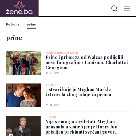
Početna
princ
princ
PODRŽALI HUMANITARNU AKCIJU
Princ i princeza od Walesa podijelili
nove fotografije s Louisom, Charlotte i
Georgeom
06. 07. 2026.
CELEBRITY
5 stvari koje je Meghan Markle
žrtvovala zbog udaje za princa
20. 08. 2018.
LIFESTYLE
Nije se mogla suzdržati: Meghan
prasnula u smijeh jer je Harry bio
prisiljen prekinuti svečani govor