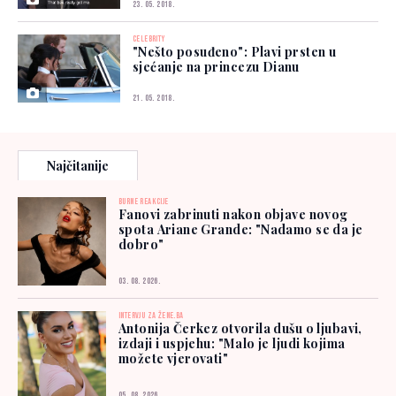
posvećen ocu
23. 05. 2018.
CELEBRITY
"Nešto posuđeno": Plavi prsten u
sjećanje na princezu Dianu
21. 05. 2018.
Najčitanije
BURNE REAKCIJE
Fanovi zabrinuti nakon objave novog
spota Ariane Grande: "Nadamo se da je
dobro"
03. 08. 2026.
INTERVJU ZA ŽENE.BA
Antonija Čerkez otvorila dušu o ljubavi,
izdaji i uspjehu: "Malo je ljudi kojima
možete vjerovati"
05. 08. 2026.