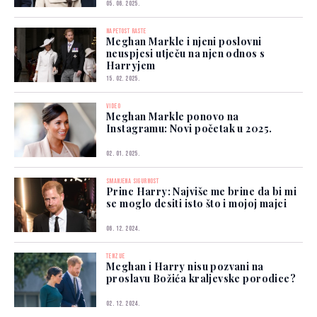
05. 06. 2025.
NAPETOST RASTE
Meghan Markle i njeni poslovni
neuspjesi utječu na njen odnos s
Harryjem
15. 02. 2025.
VIDEO
Meghan Markle ponovo na
Instagramu: Novi početak u 2025.
02. 01. 2025.
SMANJENA SIGURNOST
Princ Harry: Najviše me brine da bi mi
se moglo desiti isto što i mojoj majci
06. 12. 2024.
TENZIJE
Meghan i Harry nisu pozvani na
proslavu Božića kraljevske porodice?
02. 12. 2024.