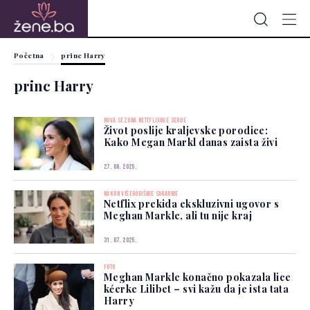
Početna
princ Harry
princ Harry
NOVA SEZONA NETTFLIXOVE SERIJE
Život poslije kraljevske porodice:
Kako Megan Markl danas zaista živi
27. 08. 2025.
NAKON VIŠEGODIŠNJE SARADNJE
Netflix prekida ekskluzivni ugovor s
Meghan Markle, ali tu nije kraj
31. 07. 2025.
FOTO
Meghan Markle konačno pokazala lice
kćerke Lilibet – svi kažu da je ista tata
Harry