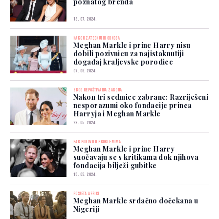
poznatog brenda
13. 07. 2024.
NAKON ZATEGNUTIH ODNOSA
Meghan Markle i princ Harry nisu
dobili pozivnicu za najistaknutiji
događaj kraljevske porodice
07. 06. 2024.
ZBOG NEPOŠTIVANJA ZAKONA
Nakon tri sedmice zabrane: Razriješeni
nesporazumi oko fondacije princa
Harryja i Meghan Markle
23. 05. 2024.
PAR PONOVO U PROBLEMIMA
Meghan Markle i princ Harry
suočavaju se s kritikama dok njihova
fondacija bilježi gubitke
15. 05. 2024.
POSJETA AFRICI
Meghan Markle srdačno dočekana u
Nigeriji