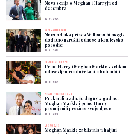
Nova serija o Meghan i Harryju od
decembra
12. 09. 2024.
NOVE KOMPLIKACIJE
Nova odluka princa Williama bi mogla
dodatno narušiti odnose u kraljevskoj
porodici
19. 08. 2024.
GLAMUROZNI DOLAZAK
Princ Harry i Meghan Markle s velikim
oduševljenjem dočekani u Kolumbiji
16. 08. 2024.
KIDANJE PORODIČNIH VEZA
Prekinuli tradiciju dugu 64 godine:
Meghan Markle i princ Harry
promijenili prezime svoje djece
19. 07. 2024.
LOS ANGELES
Meghan Markle zablistala u haljini