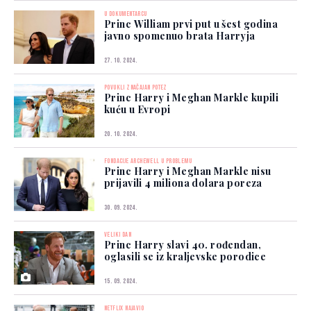
U DOKUMENTARCU
Princ William prvi put u šest godina
javno spomenuo brata Harryja
27. 10. 2024.
POVUKLI ZNAČAJAN POTEZ
Princ Harry i Meghan Markle kupili
kuću u Evropi
20. 10. 2024.
FONDACIJE ARCHEWELL U PROBLEMU
Princ Harry i Meghan Markle nisu
prijavili 4 miliona dolara poreza
30. 09. 2024.
VELIKI DAN
Princ Harry slavi 40. rođendan,
oglasili se iz kraljevske porodice
15. 09. 2024.
NETFLIX NAJAVIO