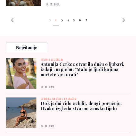
13. 05. 2024.
1
2
3
4
5
6
7
Najčitanije
INTERVJU ZA ŽENE.BA
Antonija Čerkez otvorila dušu o ljubavi,
izdaji i uspjehu: "Malo je ljudi kojima
možete vjerovati"
05. 08. 2026.
GEORGINA RODRIGUEZ U KUPAĆEM
Dok jedni vide celulit, drugi poručuju:
Ovako izgleda stvarno žensko tijelo
04. 08. 2026.