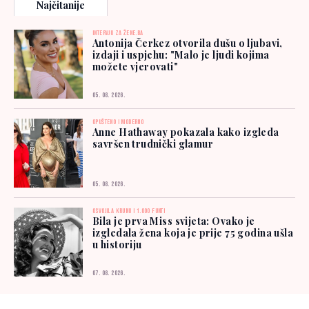
Najčitanije
INTERVJU ZA ŽENE.BA
Antonija Čerkez otvorila dušu o ljubavi,
izdaji i uspjehu: "Malo je ljudi kojima
možete vjerovati"
05. 08. 2026.
OPUŠTENO I MODERNO
Anne Hathaway pokazala kako izgleda
savršen trudnički glamur
05. 08. 2026.
OSVOJILA KRUNU I 1.000 FUNTI
Bila je prva Miss svijeta: Ovako je
izgledala žena koja je prije 75 godina ušla
u historiju
07. 08. 2026.