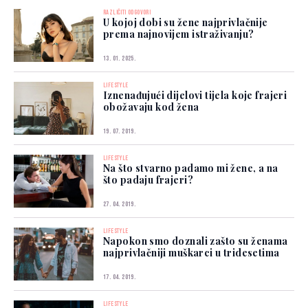
RAZLIČITI ODGOVORI
U kojoj dobi su žene najprivlačnije
prema najnovijem istraživanju?
13. 01. 2025.
LIFESTYLE
Iznenađujući dijelovi tijela koje frajeri
obožavaju kod žena
19. 07. 2019.
LIFESTYLE
Na što stvarno padamo mi žene, a na
što padaju frajeri?
27. 04. 2019.
LIFESTYLE
Napokon smo doznali zašto su ženama
najprivlačniji muškarci u tridesetima
17. 04. 2019.
LIFESTYLE