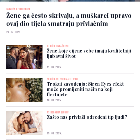
NAJVEĆA NESIGURNOST
Žene ga često skrivaju, a muškarci upravo
ovaj dio tijela smatraju privlačnim
26. 07. 2026.
KLJUČ PRIVLAČNOSTI
Žene koje cijene sebe imaju kvalitetniji
ljubavni život
11. 06. 2025.
STRUČNJACI OTKRIVAJU ISTINU
Trokut zavođenja: Siren Eyes efekt
može promijeniti način na koji
flertujete
18. 03. 2025.
PSIHOLOGIJA LJUBAVI
Zašto nas privlači određeni tip ljudi?
05. 03. 2025.