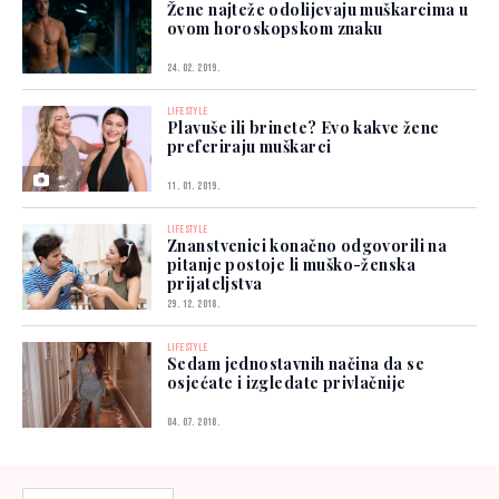
Žene najteže odolijevaju muškarcima u
ovom horoskopskom znaku
24. 02. 2019.
LIFESTYLE
Plavuše ili brinete? Evo kakve žene
preferiraju muškarci
11. 01. 2019.
LIFESTYLE
Znanstvenici konačno odgovorili na
pitanje postoje li muško-ženska
prijateljstva
29. 12. 2018.
LIFESTYLE
Sedam jednostavnih načina da se
osjećate i izgledate privlačnije
04. 07. 2018.