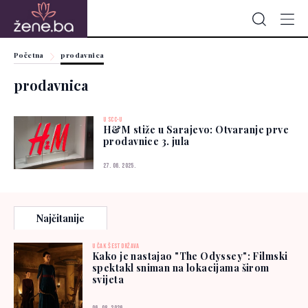
Početna
prodavnica
prodavnica
U SCC-U
H&M stiže u Sarajevo: Otvaranje prve
prodavnice 3. jula
27. 06. 2025.
Najčitanije
U ČAK ŠEST DRŽAVA
Kako je nastajao "The Odyssey": Filmski
spektakl sniman na lokacijama širom
svijeta