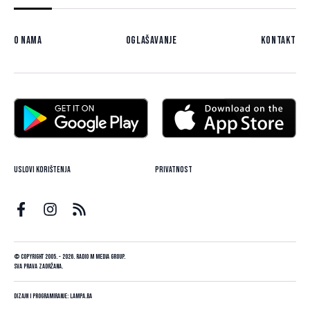
O nama
Oglašavanje
Kontakt
Uslovi korištenja
Privatnost
© Copyright 2005. - 2026. Radio M Media Group.
Sva prava zadržana.
Dizajn i programiranje:
Lampa.ba