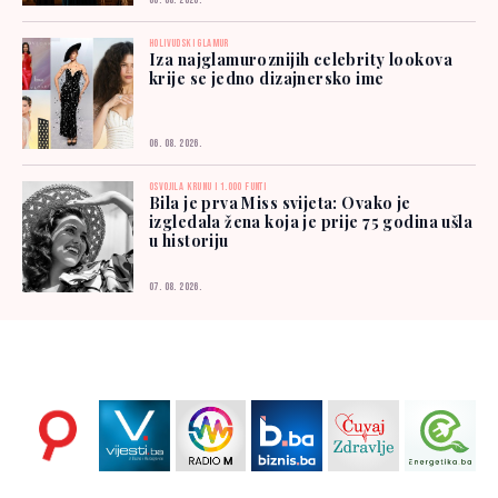
06. 08. 2026.
HOLIVUDSKI GLAMUR
Iza najglamuroznijih celebrity lookova
krije se jedno dizajnersko ime
06. 08. 2026.
OSVOJILA KRUNU I 1.000 FUNTI
Bila je prva Miss svijeta: Ovako je
izgledala žena koja je prije 75 godina ušla
u historiju
07. 08. 2026.