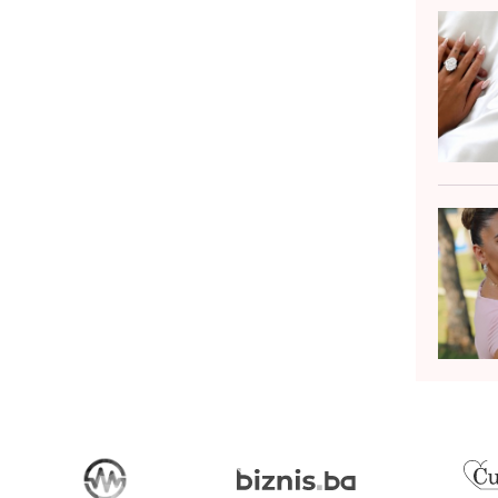
ada djeca idu ranije na spavanje,
ditelji dobijaju...