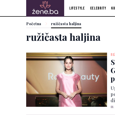
Lifestyle
Celebrity
Ku
Početna
ružičasta haljina
ružičasta haljina
RU
S
G
p
U
p
di
r
06.
o