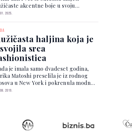
užičaste akcentne boje u svoju
oslavu, zašto ne bi dodala i ružičastu
 01. 2025.
aljinu u mix? Između vjenčane
remonije, prijema, after partyja i
DA
čere prije vjenčanja, p...
užičasta haljina koja je
svojila srca
ashionistica
ada je imala samo dvadeset godina,
irika Matoshi preselila je iz rodnog
osova u New York i pokrenula modni
end koji nosi njezino ime, a koji je u
 08. 2019.
ekordnom roku, upečatljivom
stetikom svojih modnih dodataka,
vojio srca brojnih fashi...