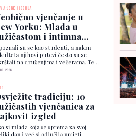
elena Gomez, koja je ovom trendu
IVIA-JENÉ I JOSHUA
la svoju prepoz...
eobično vjenčanje u
ew Yorku: Mlada u
užičastom i intimna
eremonija
poznali su se kao studenti, a nakon
kulteta njihovi putevi često su se
krštali na druženjima i večerama. Tek
020. godine, na Joshov rođendan
 03. 2026.
apočela je njihova romansa. Dvije
dmice kasnije, usljedila je Covid
TO
okada, a par je u svo...
svježite tradiciju: 10
užičastih vjenčanica za
ajkovit izgled
ko si mlada koja se sprema za svoj
liki dan i već si odlučila unijeti