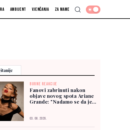
fra
Ambijent
Vjenčanja
Za mame
itanije
BURNE REAKCIJE
Fanovi zabrinuti nakon
objave novog spota Ariane
Grande: "Nadamo se da je
dobro"
03. 08. 2026.