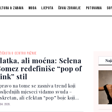
ltura & zabava
Moda
Ljepota
Čuvaj zdravlje
Putovanja
So
ŽIČASTA U CENTRU PAŽNJE
latka, ali moćna: Selena
Najč
omez redefiniše “pop of
ink” stil
pravo na tome se zasniva trend koji
osljednjih mjeseci viđamo svuda –
skretan, ali efektan “pop” boje koji
azbija jednostavne kombinacije. Među
 04. 2026.
nima koji ga nose s lakoćom našla se i