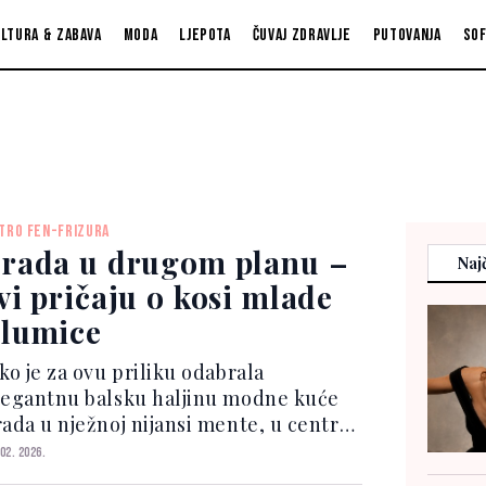
ltura & zabava
Moda
Ljepota
Čuvaj zdravlje
Putovanja
So
TRO FEN-FRIZURA
rada u drugom planu –
Najč
vi pričaju o kosi mlade
lumice
ko je za ovu priliku odabrala
legantnu balsku haljinu modne kuće
rada u nježnoj nijansi mente, u centru
nteresovanja našla se – njena kosa.
 02. 2026.
mjesto komplikovanih punđi ili strogo