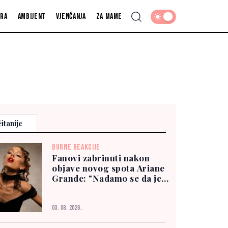
fra
Ambijent
Vjenčanja
Za mame
itanije
BURNE REAKCIJE
Fanovi zabrinuti nakon
objave novog spota Ariane
Grande: "Nadamo se da je
dobro"
03. 08. 2026.