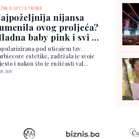
alizanih frizura, glumica se odlučila
EŽNO JE OPET U TRENDU
 bogatu, fenir...
ajpoželjnija nijansa
umenila ovog proljeća?
ladna baby pink i svi je
ose
opularizirana pod uticajem tzv.
rbiecore estetike, zadržala je svoje
esto i nakon što je ružičasti val
o. U pitanju je hladna baby pink
 05. 2025.
jansa koja licu daje nježan,
arumenjen efekt, savršen za proljetni
aj. Ovaj ton rum...