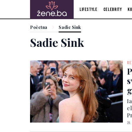
Lifestyle
Celebrity
Ku
Početna
Sadie Sink
Sadie Sink
RE
P
s
g
Ia
e
P
i
26.
U