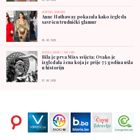
05. 08. 2026.
OPUŠTENO I MODERNO
Anne Hathaway pokazala kako izgleda
savršen trudnički glamur
05. 08. 2026.
OSVOJILA KRUNU I 1.000 FUNTI
Bila je prva Miss svijeta: Ovako je
izgledala žena koja je prije 75 godina ušla
u historiju
07. 08. 2026.