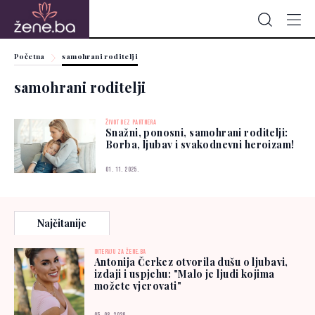
Početna
samohrani roditelji
samohrani roditelji
ŽIVOT BEZ PARTNERA
Snažni, ponosni, samohrani roditelji:
Borba, ljubav i svakodnevni heroizam!
01. 11. 2025.
Najčitanije
INTERVJU ZA ŽENE.BA
Antonija Čerkez otvorila dušu o ljubavi,
izdaji i uspjehu: "Malo je ljudi kojima
možete vjerovati"