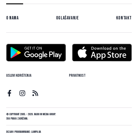
O nama
Oglašavanje
Kontakt
Uslovi korištenja
Privatnost
© Copyright 2005. - 2026. Radio M Media Group.
Sva prava zadržana.
Dizajn i programiranje:
Lampa.ba