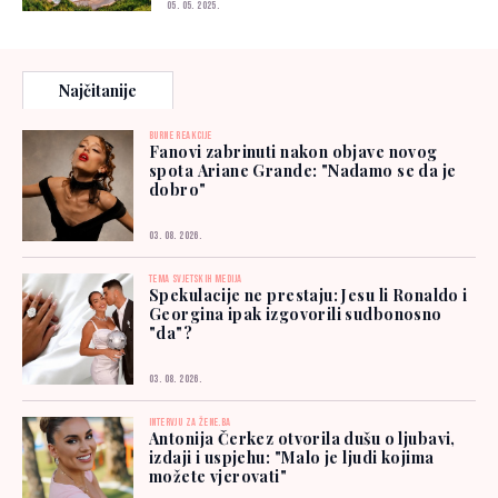
05. 05. 2025.
Najčitanije
BURNE REAKCIJE
Fanovi zabrinuti nakon objave novog
spota Ariane Grande: "Nadamo se da je
dobro"
03. 08. 2026.
TEMA SVJETSKIH MEDIJA
Spekulacije ne prestaju: Jesu li Ronaldo i
Georgina ipak izgovorili sudbonosno
"da"?
03. 08. 2026.
INTERVJU ZA ŽENE.BA
Antonija Čerkez otvorila dušu o ljubavi,
izdaji i uspjehu: "Malo je ljudi kojima
možete vjerovati"