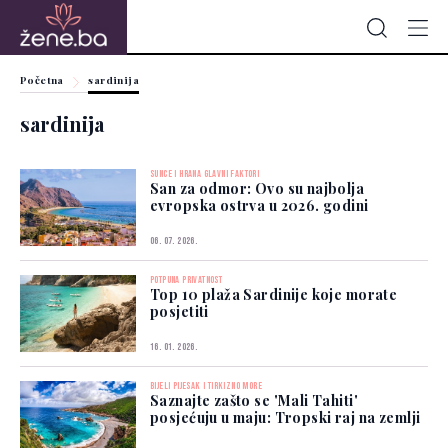
Početna
sardinija
sardinija
SUNCE I HRANA GLAVNI FAKTORI
San za odmor: Ovo su najbolja
evropska ostrva u 2026. godini
06. 07. 2026.
POTPUNA PRIVATNOST
Top 10 plaža Sardinije koje morate
posjetiti
16. 01. 2026.
BIJELI PIJESAK I TIRKIZNO MORE
Saznajte zašto se 'Mali Tahiti'
posjećuju u maju: Tropski raj na zemlji