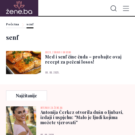
Početna
senf
senf
BRZO, ZDRAVO I UKUSNO
Med i senf čine čuda – probajte ovaj
recept za pečeni losos!
06. 08. 2025.
Najčitanije
INTERVJU ZA ŽENE.BA
Antonija Čerkez otvorila dušu o ljubavi,
izdaji i uspjehu: "Malo je ljudi kojima
možete vjerovati"