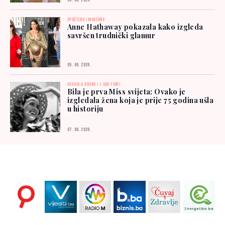
05. 08. 2026.
OPUŠTENO I MODERNO
Anne Hathaway pokazala kako izgleda
savršen trudnički glamur
05. 08. 2026.
OSVOJILA KRUNU I 1.000 FUNTI
Bila je prva Miss svijeta: Ovako je
izgledala žena koja je prije 75 godina ušla
u historiju
07. 08. 2026.