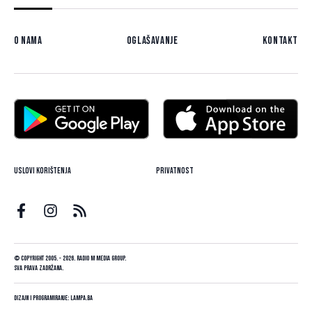
O nama
Oglašavanje
Kontakt
Uslovi korištenja
Privatnost
© Copyright 2005. - 2026. Radio M Media Group.
Sva prava zadržana.
Dizajn i programiranje:
Lampa.ba