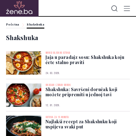
Početna
Shakshuka
Shakshuka
MIRISI BLISKOG ISTOKA
Jaja u paradajz sosu: Shakshuka koju
ćete stalno praviti
24. 03. 2026.
UKUSAN I ZDRAV OBROK
Shakshuka: Savršeni doručak koji
možete pripremiti u jednoj tavi
12. 01. 2026.
GOTOVA ZA 15 MINUTA
Najlakši recept za Shakshuku koji
uspijeva svaki put