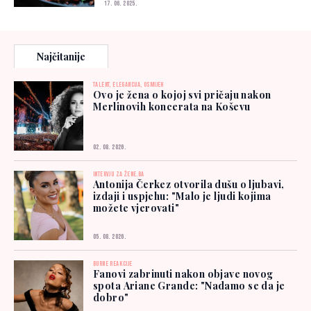
17. 06. 2025.
Najčitanije
TALENT, ELEGANCIJA, OSMIJEH
Ovo je žena o kojoj svi pričaju nakon
Merlinovih koncerata na Koševu
02. 08. 2026.
INTERVJU ZA ŽENE.BA
Antonija Čerkez otvorila dušu o ljubavi,
izdaji i uspjehu: "Malo je ljudi kojima
možete vjerovati"
05. 08. 2026.
BURNE REAKCIJE
Fanovi zabrinuti nakon objave novog
spota Ariane Grande: "Nadamo se da je
dobro"