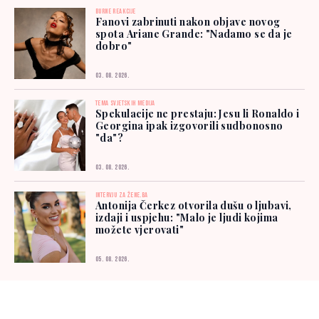
BURNE REAKCIJE
Fanovi zabrinuti nakon objave novog
spota Ariane Grande: "Nadamo se da je
dobro"
03. 08. 2026.
TEMA SVJETSKIH MEDIJA
Spekulacije ne prestaju: Jesu li Ronaldo i
Georgina ipak izgovorili sudbonosno
"da"?
03. 08. 2026.
INTERVJU ZA ŽENE.BA
Antonija Čerkez otvorila dušu o ljubavi,
izdaji i uspjehu: "Malo je ljudi kojima
možete vjerovati"
05. 08. 2026.