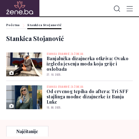
Početna
Stankica Stojanović
Stankica Stojanović
STANKICA STOJANOVIĆ ZA ŽENE.BA
Banjalučka dizajnerka otkriva: Ovako
izgleda jesenja moda koja grije i
oslobađa
27. 10. 2025.
STANKICA STOJANOVIĆ ZA ŽENE.BA
Od crvenog tepiha do aftera: Tri SFF
stajlinga modne dizajnerke iz Banja
Luke
15. 08. 2025.
Najčitanije