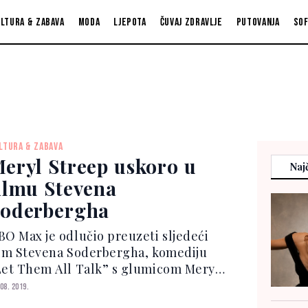
ltura & zabava
Moda
Ljepota
Čuvaj zdravlje
Putovanja
So
LTURA & ZABAVA
eryl Streep uskoro u
Najč
ilmu Stevena
oderbergha
BO Max je odlučio preuzeti sljedeći
ilm Stevena Soderbergha, komediju
Let Them All Talk” s glumicom Meryl
treep. Streep će se pridružiti Candice
 08. 2019.
ergen, Dianne Wiest, Lucas Hedges