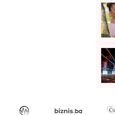
 Gemma Chan. Scenarij je napisala
torica kratkih prič...