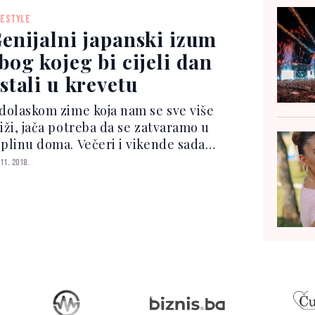
rvenu boju sa bijelim tačkicama, dok je
FESTYLE
nji dio pref...
enijalni japanski izum
bog kojeg bi cijeli dan
stali u krevetu
 dolaskom zime koja nam se sve više
liži, jača potreba da se zatvaramo u
oplinu doma. Večeri i vikende sada
emo umjesto na svježem zraku i
 11. 2018.
uncu, puno radije provoditi kod kuće
 najčešće na mekanom kauču, s
iljenom serijom ili filmo...