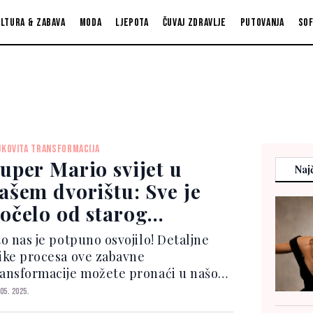
ltura & zabava
Moda
Ljepota
Čuvaj zdravlje
Putovanja
So
JKOVITA TRANSFORMACIJA
uper Mario svijet u
Najč
ašem dvorištu: Sve je
očelo od starog
rvenog stola
to nas je potpuno osvojilo! Detaljne
like procesa ove zabavne
ransformacije možete pronaći u našoj
to galeriji. Koraci su jednostavni Stol
 05. 2025.
 prvo obrusio, zatim obojio u jarko