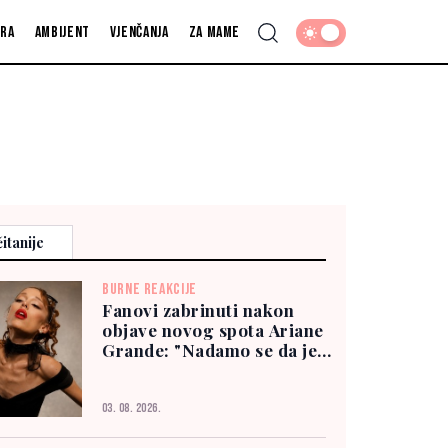
fra
Ambijent
Vjenčanja
Za mame
itanije
BURNE REAKCIJE
Fanovi zabrinuti nakon
objave novog spota Ariane
Grande: "Nadamo se da je
dobro"
03. 08. 2026.