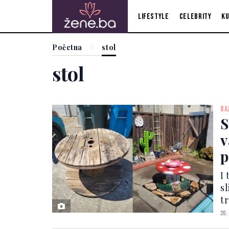
Lifestyle
Celebrity
Ku
Početna
stol
stol
BA
S
v
p
d
I 
s
t
fo
20.
se