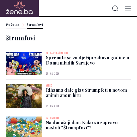
Početna
štrumfovi
štrumfovi
SCENA PUNA ČAROLIJE
Spremite se za dječiju zabavu godine u
Domu mladih Sarajevo
25. 02. 2026.
VIDEO
Rihanna daje glas Štrumpfeti u novom
animiranom hitu
21. 05. 2025.
23. OKTOBAR
Na današnji dan: Kako su zapravo
nastali "Štrumpfovi"?