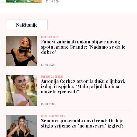
23. 10. 2024.
Najčitanije
BURNE REAKCIJE
Fanovi zabrinuti nakon objave novog
spota Ariane Grande: "Nadamo se da je
dobro"
03. 08. 2026.
INTERVJU ZA ŽENE.BA
Antonija Čerkez otvorila dušu o ljubavi,
izdaji i uspjehu: "Malo je ljudi kojima
možete vjerovati"
05. 08. 2026.
PODIJELJENA MIŠLJENJA
Zendaya pokrenula novi trend: Da li je
stiglo vrijeme za "no mascara" izgled?