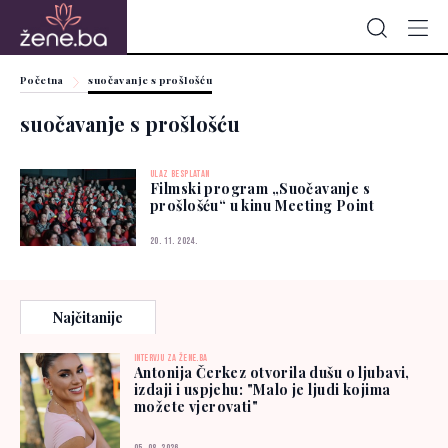
Početna
suočavanje s prošlošću
suočavanje s prošlošću
ULAZ BESPLATAN
Filmski program „Suočavanje s
prošlošću“ u kinu Meeting Point
20. 11. 2024.
Najčitanije
INTERVJU ZA ŽENE.BA
Antonija Čerkez otvorila dušu o ljubavi,
izdaji i uspjehu: "Malo je ljudi kojima
možete vjerovati"