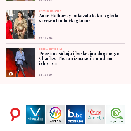
05. 08. 2026.
OPUŠTENO I MODERNO
Anne Hathaway pokazala kako izgleda
savršen trudnički glamur
05. 08. 2026.
POSTALA GLAVNA TEMA
Prozirna suknja i beskrajno duge noge:
Charlize Theron iznenadila modnim
izborom
04. 08. 2026.