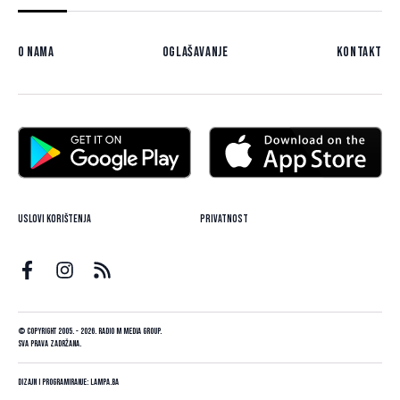
O nama
Oglašavanje
Kontakt
Uslovi korištenja
Privatnost
© Copyright 2005. - 2026. Radio M Media Group.
Sva prava zadržana.
Dizajn i programiranje:
Lampa.ba