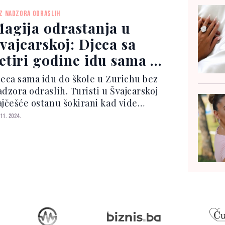
oređenjem trajektnih linija, a
Z NADZORA ODRASLIH
zultati su pokazali...
agija odrastanja u
vajcarskoj: Djeca sa
etiri godine idu sama u
kolu i kuhaju
jeca sama idu do škole u Zurichu bez
dzora odraslih. Turisti u Švajcarskoj
ajčešće ostanu šokirani kad vide
etvorogodišnjake i petogodišnjake
 11. 2024.
ako se kreću po gradu bez pratnje
oditelja. Ove grupe dece bez pratnje
jčešće putuju do...