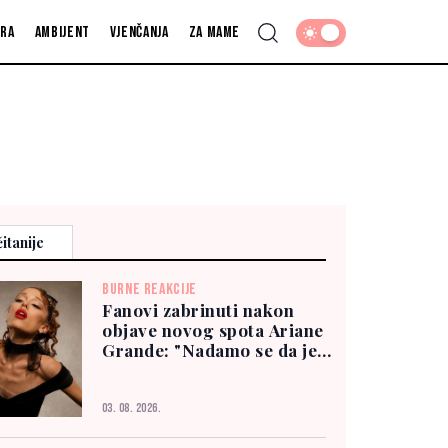
fra
Ambijent
Vjenčanja
Za mame
itanije
BURNE REAKCIJE
Fanovi zabrinuti nakon
objave novog spota Ariane
Grande: "Nadamo se da je
dobro"
03. 08. 2026.