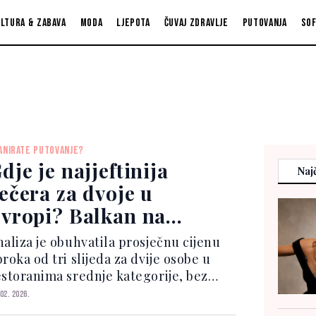
ltura & zabava
Moda
Ljepota
Čuvaj zdravlje
Putovanja
So
ANIRATE PUTOVANJE?
dje je najjeftinija
Najč
ečera za dvoje u
vropi? Balkan na
amom vrhu liste
naliza je obuhvatila prosječnu cijenu
roka od tri slijeda za dvije osobe u
estoranima srednje kategorije, bez
ključenih pića. Podatke je prikupila
 02. 2026.
latforma FerryGoGo, koja se bavi