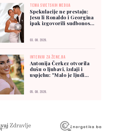
TEMA SVJETSKIH MEDIJA
Spekulacije ne prestaju:
Jesu li Ronaldo i Georgina
ipak izgovorili sudbonosno
"da"?
03. 08. 2026.
INTERVJU ZA ŽENE.BA
Antonija Čerkez otvorila
dušu o ljubavi, izdaji i
uspjehu: "Malo je ljudi
kojima možete vjerovati"
05. 08. 2026.