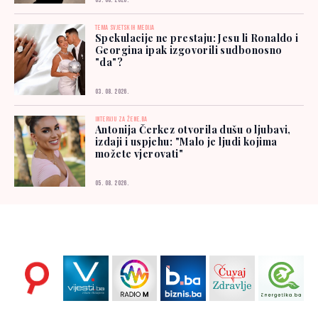
03. 08. 2026.
TEMA SVJETSKIH MEDIJA
Spekulacije ne prestaju: Jesu li Ronaldo i
Georgina ipak izgovorili sudbonosno
"da"?
03. 08. 2026.
INTERVJU ZA ŽENE.BA
Antonija Čerkez otvorila dušu o ljubavi,
izdaji i uspjehu: "Malo je ljudi kojima
možete vjerovati"
05. 08. 2026.