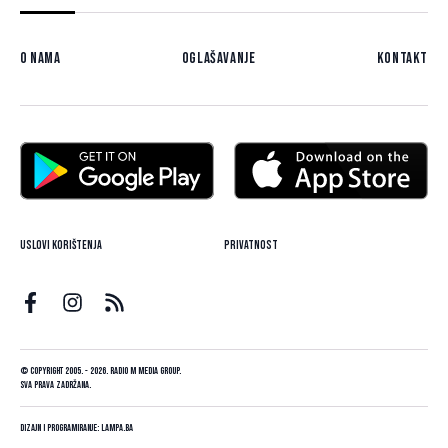
O nama
Oglašavanje
Kontakt
Uslovi korištenja
Privatnost
© Copyright 2005. - 2026. Radio M Media Group.
Sva prava zadržana.
Dizajn i programiranje:
Lampa.ba