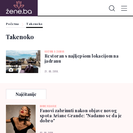
Početna
Takenoko
Takenoko
KULTURA & ZABAVA
Restoran s najljepšom lokacijom na
jadranu
21. 05. 2018.
Najčitanije
BURNE REAKCIJE
Fanovi zabrinuti nakon objave novog
spota Ariane Grande: "Nadamo se da je
dobro"